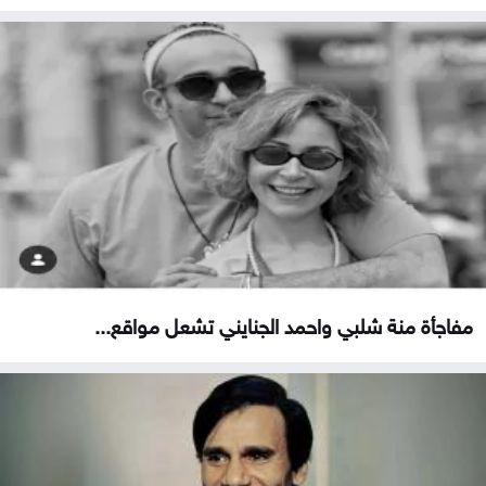
مفاجأة منة شلبي واحمد الجنايني تشعل مواقع...