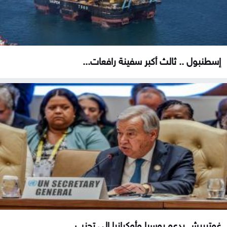
إسطنبول .. ثالث أكبر سفينة رافعات...
غوتيريش يدعو روسيا وأوكرانيا إلى تجنب...