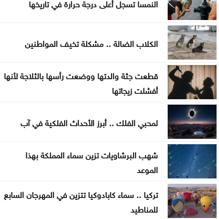
النمسا تسجل أعلى درجة حرارة في تاريخها
تمهيدي الدوري الأوروبي
أوغندا توافق على نشر وحدة من جيشها في غزة
الكلاب الضالة .. مشكلة تخيف المواطنين
إسطنبول .. ثالث أكبر سفينة رافعات بالعالم تمر عبر
مضيق البوسفور
قطعت جثة والدتها ووضعت رأسها بالثلاجة لأنها
أفشلت زيجاتها
الأردن يدين التفجير الإرهابي الذي استهدف حافلة في
جرمانا بريف دمشق
لمحبي الفلك .. أبرز الأحداث الفلكية في آب
شهب البرشاويات تزين سماء المملكة بهذا
الموعد
تركيا .. سماء كابادوكيا تتزين في المهرجان السابع
للمناطيد