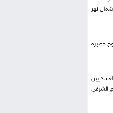
شمال نهر
 وإصابة 3 آخرين أحدهم بجروح خطيرة
لعسكريين
ع الشرقي