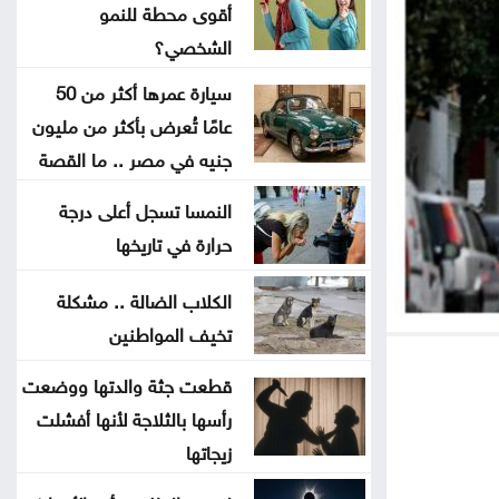
المنتجات تحمل علامات تجارية مقلدة
أقوى محطة للنمو
الشخصي؟
الدفاع اليمنية تؤكد سقوط قتلى
سيارة عمرها أكثر من 50
وجرحى في هجوم حوثي وتتوعد بالرد
عامًا تُعرض بأكثر من مليون
جنيه في مصر .. ما القصة
تغيير مسار 49 سفينة وتعطيل
النمسا تسجل أعلى درجة
سفينتين ضمن عمليات فرض الحصار
حرارة في تاريخها
على إيران
الكلاب الضالة .. مشكلة
المواصفات والمقاييس: لا شكاوى
تخيف المواطنين
بشأن أسطوانات الغاز الجديدة
قطعت جثة والدتها ووضعت
المواصفات والمقاييس: لا خلل في
رأسها بالثلاجة لأنها أفشلت
محطات المحروقات أو مادة البنزين
زيجاتها