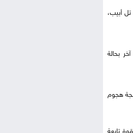
ف سيلفستر، البالغ من العمر 30 عامًا، من تل أبيب،
خر بحالة
يجة هجوم
وة تابعة