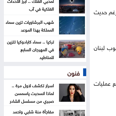
لمحبي الفلك .. أبرز الأحداث
قتلى ومصابون بانفجار عبوة ناسفة
الفلكية في آب
رغم حديث
داخل حافلة ركاب في جرمانا بريف
دمشق
شهب البرشاويات تزين سماء
المملكة بهذا الموعد
العراق يستلم 500 مليون دولار من
تركيا .. سماء كابادوكيا تتزين
البنك المركزي الأميركي
وب لبنان
في المهرجان السابع
للمناطيد
إرادة ملكية بتعيين رئيس الديوان
الملكي ومدير مكتب الملك في مجلس
فنون
الأمن القومي
ع عمليات
اسرار تكشف لاول مرة ..
إصابة طفلين فلسطينيين بنيران
لماذا انسحبت ياسمسن
الجيش الإسرائيلي في غزة
صبري من مسلسل الشادر
مفاجأة منة شلبي واحمد