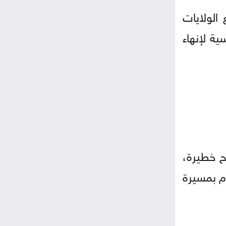
الولايات
ية لإنهاء
وإصابة 7 عسكريين آخرين، 3 منهم بجروح خطيرة،
م بمسيرة