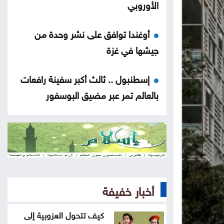
الأوروبي
أوغندا توافق على نشر وحدة من
جيشها في غزة
إسطنبول .. ثالث أكبر سفينة رافعات
بالعالم تمر عبر مضيق البوسفور
الأردن يدين التفجير الإرهابي الذي
استهدف حافلة في جرمانا بريف دمشق
غوتيريش يدعو روسيا وأوكرانيا إلى
تجنب استهداف المدنيين
أخبار خفيفة
المواصفات والمقاييس: 25% من
كيف تتحول العزوبية إلى