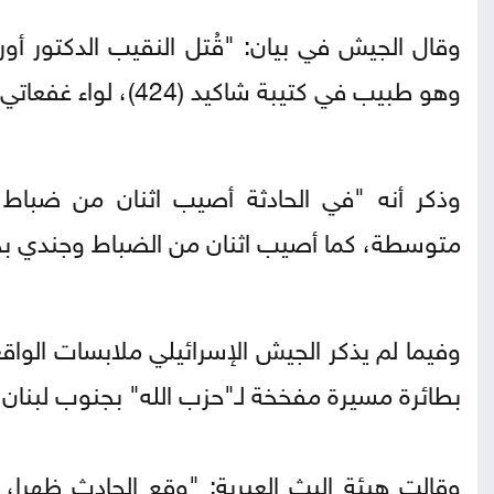
وهو طبيب في كتيبة شاكيد (424)، لواء غفعاتي، في معركة بجنوب لبنان".
وذكر أنه "في الحادثة أصيب اثنان من ضباط 
متوسطة، كما أصيب اثنان من الضباط وجندي ب
وفيما لم يذكر الجيش الإسرائيلي ملابسات الوا
بطائرة مسيرة مفخخة لـ"حزب الله" بجنوب لبنان،
وقالت هيئة البث العبرية: "وقع الحادث ظهرا،