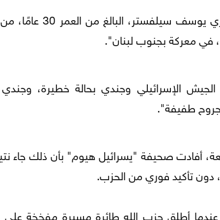
وقال الجيش في بيان: "قُتل النقيب الدكتور أوري يوس
الجيش الإسرائيلي وجندي بحالة خطيرة، وجندي آ
جروح طفيفة".
قعة، أفادت صحيفة "يسرائيل هيوم" بأن ذلك جاء نت
 دون تأكيد فوري من الحزب.
 عندما أطلق حزب الله طائرة مسيرة مفخخة على ق