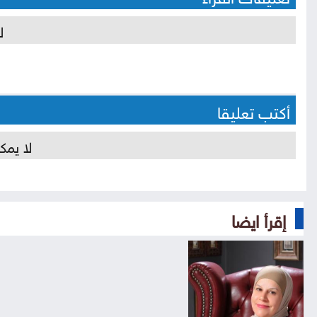
ل
أكتب تعليقا
لا يمك
إقرأ ايضا