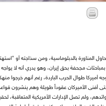
اول المناورة بالدبلوماسية، ومن سذاجته أو "استهتا
مباحثات مجحفة بحق إيران، وهو يدري أنه لا يواجه ا
ه أميركا طوال الحرب الباردة، رغم أنهم خرجوا منهك
ى أفنى الأميركان عقوداً طويلة وهم ينشرون قوا
ئدهم، ولم تصل الإدارات الأمريكية المتعاقبة، لحقي
 القرن الماضي، لا يمكنه تحقيق أطماعة التي ص