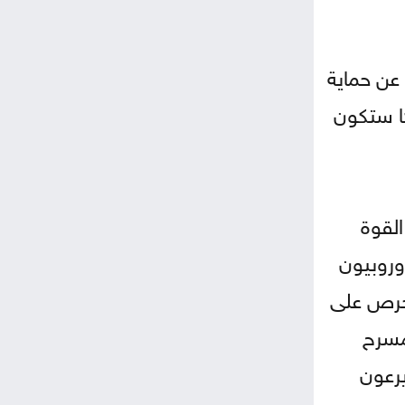
عن حماية
ا ستكون
القوة
وروبيون
أحرص على
مسرح
يرعون