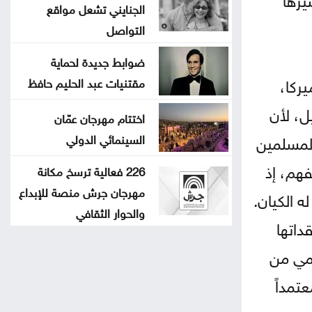
الجنايني تشعل مواقع
التواصل
ضوابط جديدة لحماية
يركا،
مقتنيات عبد الحليم حافظ
ل، لأن
اختتام مهرجان عمّان
المسلمين
السينمائي الدولي
هم، إذ
226 فعالية ترسخ مكانة
مهرجان جرش منصة للإبداع
 الكيان.
والحوار الثقافي
داتها
حمي من
تمداً