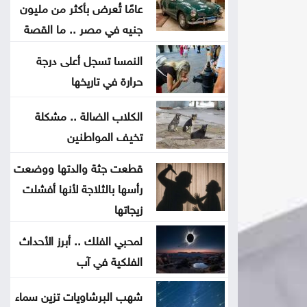
أردننا جنة إلى مختلف مناطق المملكة
عامًا تُعرض بأكثر من مليون
جنيه في مصر .. ما القصة
صادرات عمّان الصناعية تكسر حاجز 4
النمسا تسجل أعلى درجة
مليارات دينار منذ بداية العام
حرارة في تاريخها
سلسلة غارات إسرائيلية على جنوب
الكلاب الضالة .. مشكلة
لبنان تزامنا مع استمرار مفاوضات روما
تخيف المواطنين
قطعت جثة والدتها ووضعت
الوصاية الهاشمية تحظى بإجماع عربي
رأسها بالثلاجة لأنها أفشلت
وإسلامي في اجتماع عمّان
زيجاتها
إدارة الترخيص تطلق خدمة حجز
لمحبي الفلك .. أبرز الأحداث
الفحص العملي إلكترونيًا اعتبارًا من الأحد
الفلكية في آب
وزارة الدفاع الروسية تعلن إسقاط
شهب البرشاويات تزين سماء