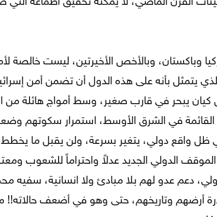
تركيا وباكستان، وبالأخص الأخيرتين، ليست خالصة لأم
لذي يتمثل بأنه على هذه الدول أن تضمن أمن إسرائي
ن كيان يبحر في قارب صغير، وسط أمواج هائلة من 
ة القائمة في الشرق الأوسط، استمرار سكوتهم وضعف
 واقع دولي، يتغير بسرعة، ولن يقبل ما يخطط له
الموقف الدولي الجديد عدلاً واحتراماً للشعوب ومعتق
لي، دعم عدو لهم بلا مبادئ ولا انسانية، سفيه م
درة أرضهم وتاريخهم، حتى وهو في أضعف حالاته!! مع