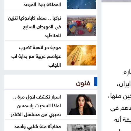
605 مسيّرات أوكرانية خلال الليل
المملكة بهذا الموعد
تركيا .. سماء كابادوكيا تتزين
العقبة الاقتصادية والسفارة الأميركية
في المهرجان السابع
تناقشان فرص التعاون والاستثمار
للمناطيد
موجة حر لاهبة تضرب
رئيس وزراء باكستان وقائد الجيش
عواصم عربية مع بداية اب
يزوران السعودية الخميس
اللهاب
ره
قفزة جديدة بأسعار الذهب في الأردن
فنون
يران،
.. وعيار 21 يقترب من 87 دينارًا
ين منها،
اسرار تكشف لاول مرة ..
لماذا انسحبت ياسمسن
عدهم في
صبري من مسلسل الشادر
قة أنه
مفاجأة منة شلبي واحمد
يرها