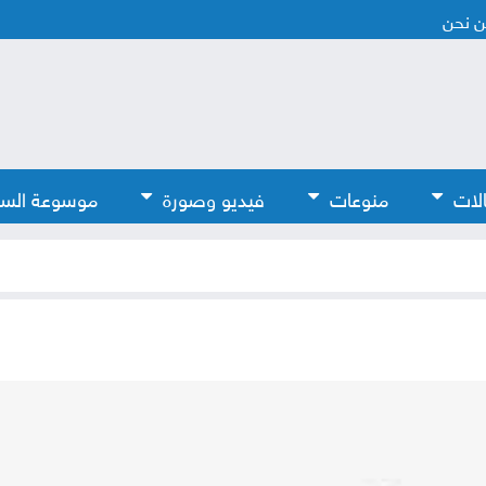
 نحن
لات
منوعات
فيديو وصورة
موسوعة الس