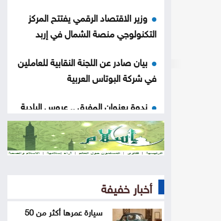
وزير الاقتصاد الرقمي يفتتح المركز
التكنولوجي منصة الشمال في إربد
بيان صادر عن اللجنة النقابية للعاملين
في شركة البوتاس العربية
ندوة بعنوان المفرق .. عروس البادية
ودورها في بناء السردية الأردنية الأحد
عمان الاهلية بطلة الجامعات الأردنية
في الكراتيه للطلاب ووصيفه البطولة
للطالبات .. صور
أخبار خفيفة
سياحة عجلون تطلق رحلات برنامج
سيارة عمرها أكثر من 50