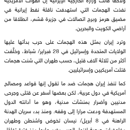
نفذت الهجمات التي استهدفت ناقلة نفط إيرانية في
مضيق هرمز وبرج اتصالات في جزيرة قشم، انطلاقا من
أراضي الكويت والبحرين.
وترد إيران بمثل هذه الهجمات على حرب بدأتها عليها
الولايات المتحدة وإسرائيل في 28 فبراير/ شباط، وخلَّفت
أكثر من ثلاثة آلاف قتيل، حسب طهران التي شنت هجمات
قتلت أمريكيين وإسرائيليين.
كما تنفذ إيران هجمات ضد ما تقول إنها قواعد ومصالح
أمريكية في دول عربية، لكن بعضها أسفر عن قتلى وجرحى
مدنيين وأضرار بمنشآت مدنية، وهو ما أدانته الدول
المستهدفة ودعت مرارا إلى وقفه. ومنذ بدء سريان الهدنة
الراهنة في 8 أبريل/ نيسان تخوض واشنطن وطهران
مفاوضات صعبة لإنهاء الحرب يخيم عليها منذ فترة تفاؤل