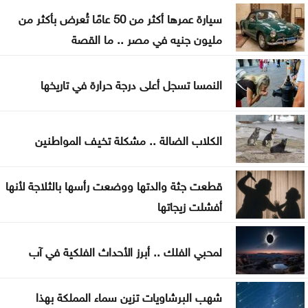
هل تأكل البطيخ مع الخبز؟ خبراء يوضحون ما قد يحدث
سيارة عمرها أكثر من 50 عامًا تُعرض بأكثر من
لجسمك
مليون جنيه في مصر .. ما القصة
عطالله: الوصاية الهاشمية صمام أمان للمقدسات في
النمسا تسجل أعلى درجة حرارة في تاريخها
القدس
أعيان: مواقف الملك تعكس التزامًا أردنيًا راسخًا بالدفاع
الكلاب الضالة .. مشكلة تخيف المواطنين
عن القدس ومقدساتها
إيران: مفاوضات مضيق هرمز مع عُمان في مراحلها
قطعت جثة والدتها ووضعت رأسها بالثلاجة لأنها
النهائية
أفشلت زيجاتها
الرئيس الإيراني: صعوبة التواصل مع المرشد مجتبى
لمحبي الفلك .. أبرز الأحداث الفلكية في آب
خامنئي
لجنة "4+4" الليبية تتوصل لاتفاق بشأن تعيين رئيس
شهب البرشاويات تزين سماء المملكة بهذا