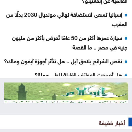
إسبانيا تسعى لاستضافة نهائي مونديال 2030 بدلًا من
المغرب
سيارة عمرها أكثر من 50 عامًا تُعرض بأكثر من مليون
جنيه في مصر .. ما القصة
نقص الشرائح يلاحق آبل .. هل تتأثر أجهزة آيفون وماك؟
هل أصبحت الهواتف القابلة للطي مملة؟
5 إشارات قد يرسلها القلب قبل الجلطة .. لا تتجاهلها
العدو الخفي للمسافرين .. لماذا يرهقك اختلاف التوقيت
وداعا لعسر الهضم .. طرق منزلية بسيطة تمنح معدتك
أخبار خفيفة
الراحة