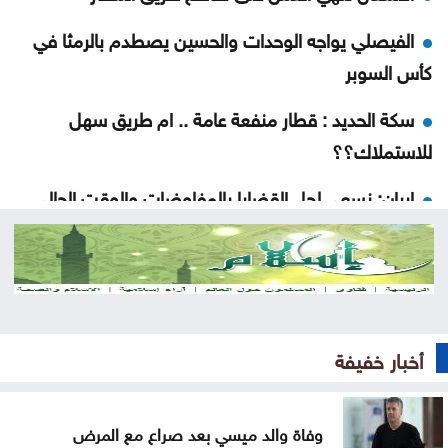
الفيصلي يواجه الوحدات والحسين يصطدم بالرمثا في
كأس السوبر
سكة الحديد : قطار منفعة عامة .. ام طريق سهل
للاستملاك؟؟
إيران: نسعى لحل القضايا بالمفاوضات والوقت الحالي
هو الأمثل
الأردن يستقبل 3.15 مليون زائر ويحقق 2.47 مليار دينار
دخلاً سياحياً
واشنطن: إيران تعهدت بعدم فرض رسوم عبور في
أخبار خفيفة
هرمز
وفاة والد ميسي بعد صراع مع المرض
تصادم شاحنتين يعيق حركة السير على الطريق الصحراوي