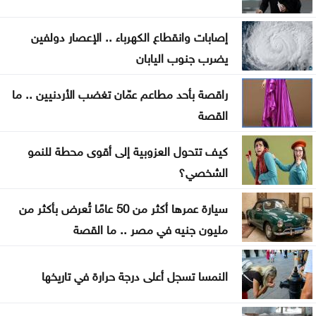
الفيصلي يحسم قراره: لا تعاقد مع كومباوري
إصابات وانقطاع الكهرباء .. الإعصار دولفين
تعديلات مرورية بين كوريدور عبدون ومرج الحمام
يضرب جنوب اليابان
وطريق المطار
راقصة بأحد مطاعم عمّان تغضب الأردنيين .. ما
148 ألف أسرة تستفيد من مساعدات نقدية وعينية
القصة
خلال النصف الأول
كيف تتحول العزوبية إلى أقوى محطة للنمو
عُمان: مفاوضات الملاحة في هرمز تسير بأجواء إيجابية
الشخصي؟
إصابة سفينة بمقذوف غير محدد قبالة عُمان
سيارة عمرها أكثر من 50 عامًا تُعرض بأكثر من
مليون جنيه في مصر .. ما القصة
رئيس الوزراء العراقي: نسعى لعلاقات متوازنة مع دول
الجوار
النمسا تسجل أعلى درجة حرارة في تاريخها