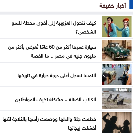
ومعان
أخبار خفيفة
افتتاح مركز الخدمات الحكومي في عجلون
كيف تتحول العزوبية إلى أقوى محطة للنمو
إغلاق باب التسجيل للمشاركة في معرض الكتاب
الشخصي؟
فيدان يستنكر الهجمات الإسرائيلية على سوريا
سيارة عمرها أكثر من 50 عامًا تُعرض بأكثر من
مليون جنيه في مصر .. ما القصة
السعايدة يبحث مع علاوي تعزيز التعاون البرلماني
كيف تتحول العزوبية إلى أقوى محطة للنمو الشخصي؟
النمسا تسجل أعلى درجة حرارة في تاريخها
الكلاب الضالة .. مشكلة تخيف المواطنين
قطعت جثة والدتها ووضعت رأسها بالثلاجة لأنها
أفشلت زيجاتها