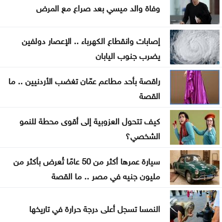
منذ بداية العام .. إغلاق 12 محطة محروقات وضبط
وفاة والد ميسي بعد صراع مع المرض
مخالفات بنزين
إصابات وانقطاع الكهرباء .. الإعصار دولفين
العودات: قانون هيئة الاعتماد يدمج هيئتين ولا ينشئ
يضرب جنوب اليابان
هيئة جديدة
راقصة بأحد مطاعم عمّان تغضب الأردنيين .. ما
مؤتمر صحفي لإعلان نتائج وأوائل التوجيهي الخامسة
القصة
مساء الاثنين
كيف تتحول العزوبية إلى أقوى محطة للنمو
الشخصي؟
سيارة عمرها أكثر من 50 عامًا تُعرض بأكثر من
مليون جنيه في مصر .. ما القصة
النمسا تسجل أعلى درجة حرارة في تاريخها