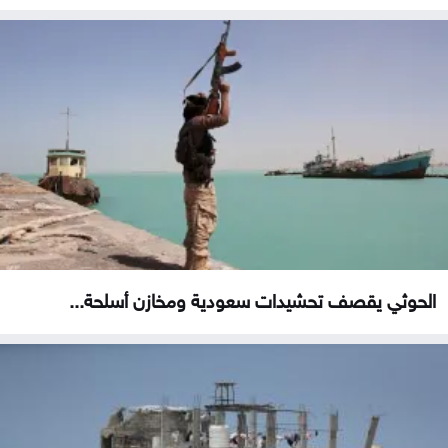
الحوثي يقصف تحشيدات سعودية ومخازن أسلحة...