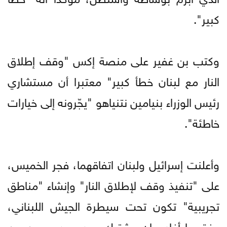
كبير".
وكتب بن غفير على منصة إكس "وقف إطلاق
النار مع لبنان خطأ كبير" معتبرا أن مستشاري
رئيس الوزراء بنيامين نتنياهو "يجّرونه إلى خيارات
خاطئة".
وأعلنت إسرائيل ولبنان اتفاقهما، فجر الخميس،
على "تنفيذ وقف لإطلاق النار" وإنشاء "مناطق
تجريبية" تكون تحت سيطرة الجيش اللبناني،
وفق ما أفاد بيان مشترك صدر بعد يومين من