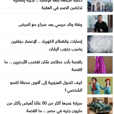
إجراءات أمنية مشددة ضد مطلقي العيارات النارية
تحتضن الصم في العقبة
بالتوجيهي
مشروع ذكي لإدارة شبكات المياه في الأردن وتحسين
وفاة والد ميسي بعد صراع مع المرض
الاستجابة للأعطال
إصابات وانقطاع الكهرباء .. الإعصار دولفين
يضرب جنوب اليابان
راقصة بأحد مطاعم عمّان تغضب الأردنيين .. ما
القصة
كيف تتحول العزوبية إلى أقوى محطة للنمو
الشخصي؟
سيارة عمرها أكثر من 50 عامًا تُعرض بأكثر من
مليون جنيه في مصر .. ما القصة