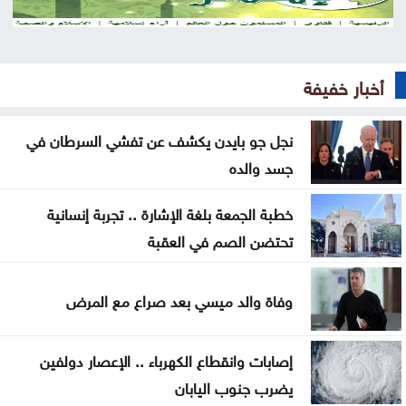
فلسطينيين
سوريا .. إحباط محاولة تهريب أسلحة وذخائر إلى لبنان
أخبار خفيفة
سيدات الجزائر يحققن إنجازا تاريخيا ببلوغ نصف نهائي
أمم إفريقيا
نجل جو بايدن يكشف عن تفشي السرطان في
جسد والده
شقة مهجورة في الرصيفة تثير شكاوى السكان ..
تفاصيل
خطبة الجمعة بلغة الإشارة .. تجربة إنسانية
تحتضن الصم في العقبة
السعودية واليمن وقطر ترحب ببيان مجلس الأمن إزاء
هجمات الحوثيين
وفاة والد ميسي بعد صراع مع المرض
المنتخب الوطني ت 20 يتغلب على نظيره الكويتي وديا
إصابات وانقطاع الكهرباء .. الإعصار دولفين
الصفدي والزياني يبحثان تطورات الأوضاع الإقليمية
يضرب جنوب اليابان
وسبل إنهاء التصعيد