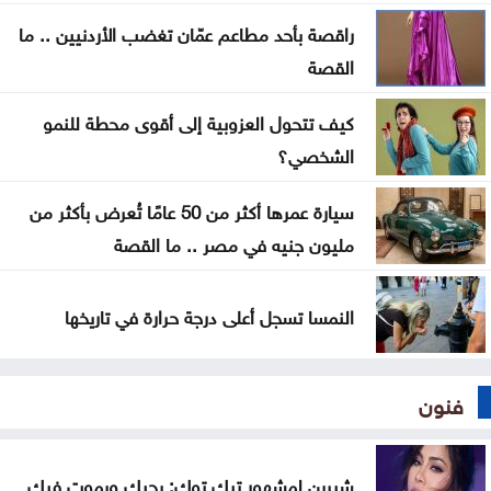
راقصة بأحد مطاعم عمّان تغضب الأردنيين .. ما
اضطرابات جوية موسمية تضرب مناطق عربية خلال
القصة
الأيام المقبلة
كيف تتحول العزوبية إلى أقوى محطة للنمو
الشخصي؟
سيارة عمرها أكثر من 50 عامًا تُعرض بأكثر من
مليون جنيه في مصر .. ما القصة
النمسا تسجل أعلى درجة حرارة في تاريخها
فنون
شيرين لمشهور تيك توك: بحبك وبموت فيك