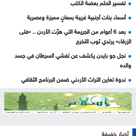
تفسير الحلم بعضة الكلب
أسماء بنات أجنبية غريبة بمعانٍ مميزة وعصرية
بعد 6 أعوام من الجريمة التي هزّت الأردن .. «فتى
الزرقاء» يرتدي ثوب التخرج
نجل جو بايدن يكشف عن تفشي السرطان في جسد
والده
ندوة تعاين التراث الأردني ضمن البرنامج الثقافي
لمهرجان جرش
مستوطنون يهاجمون مسجدا بالضفة والجيش يعتقل 7
فلسطينيين
سوريا .. إحباط محاولة تهريب أسلحة وذخائر إلى لبنان
أخبار خفيفة