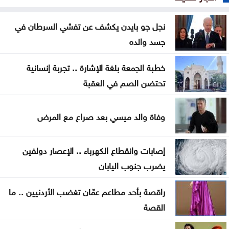
سيدات الجزائر يحققن إنجازا تاريخيا ببلوغ نصف نهائي
أمم إفريقيا
نجل جو بايدن يكشف عن تفشي السرطان في
جسد والده
شقة مهجورة في الرصيفة تثير شكاوى السكان ..
تفاصيل
خطبة الجمعة بلغة الإشارة .. تجربة إنسانية
تحتضن الصم في العقبة
السعودية واليمن وقطر ترحب ببيان مجلس الأمن إزاء
هجمات الحوثيين
وفاة والد ميسي بعد صراع مع المرض
المنتخب الوطني ت 20 يتغلب على نظيره الكويتي وديا
إصابات وانقطاع الكهرباء .. الإعصار دولفين
الصفدي والزياني يبحثان تطورات الأوضاع الإقليمية
يضرب جنوب اليابان
وسبل إنهاء التصعيد
راقصة بأحد مطاعم عمّان تغضب الأردنيين .. ما
اضطرابات جوية موسمية تضرب مناطق عربية خلال
القصة
الأيام المقبلة