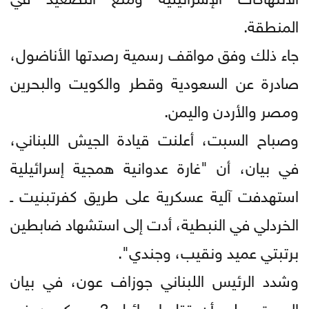
المنطقة.
جاء ذلك وفق مواقف رسمية رصدتها الأناضول،
صادرة عن السعودية وقطر والكويت والبحرين
ومصر والأردن واليمن.
وصباح السبت، أعلنت قيادة الجيش اللبناني،
في بيان، أن "غارة عدوانية همجية إسرائيلية
استهدفت آلية عسكرية على طريق كفرتبنيت ـ
الخردلي في النبطية، أدت إلى استشهاد ضابطين
برتبتي عميد ونقيب، وجندي".
وشدد الرئيس اللبناني جوزاف عون، في بيان
السبت، على أن قتل إسرائيل 3 عسكريين في