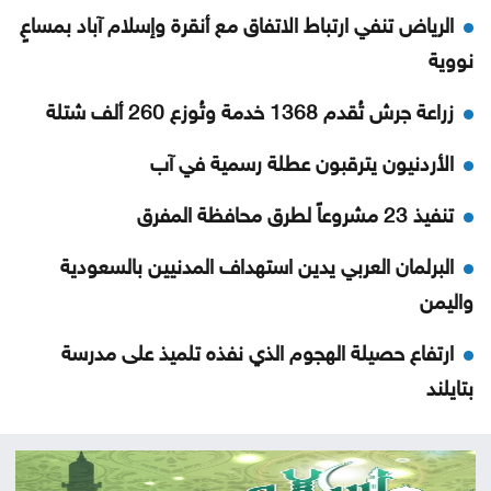
الرياض تنفي ارتباط الاتفاق مع أنقرة وإسلام آباد بمساعٍ
نووية
زراعة جرش تُقدم 1368 خدمة وتُوزع 260 ألف شتلة
الأردنيون يترقبون عطلة رسمية في آب
تنفيذ 23 مشروعاً لطرق محافظة المفرق
البرلمان العربي يدين استهداف المدنيين بالسعودية
واليمن
ارتفاع حصيلة الهجوم الذي نفذه تلميذ على مدرسة
بتايلند
70 ألفا يؤدون صلاة الجمعة بالأقصى
احتراق 3206 مركبات في الأردن خلال عامين