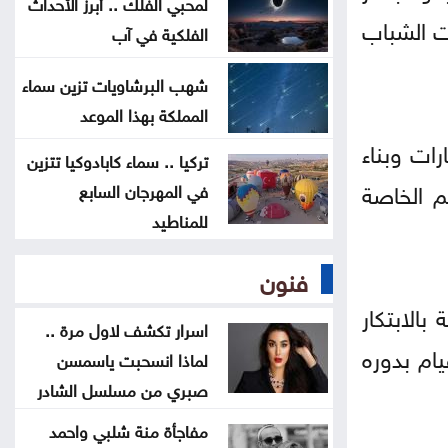
لمحبي الفلك .. أبرز الأحداث
عن تهديدات المناخ في المغرب العربي
ت الشباب
الفلكية في آب
أخيراً العالم يكتشف سبتة
شهب البرشاويات تزين سماء
المملكة بهذا الموعد
هل الزواج علاقة صحية
رات وبناء
تركيا .. سماء كابادوكيا تتزين
م الخاصة
في المهرجان السابع
للمناطيد
فنون
الابتكار
اسرار تكشف لاول مرة ..
يام بدوره
لماذا انسحبت ياسمسن
صبري من مسلسل الشادر
مفاجأة منة شلبي واحمد