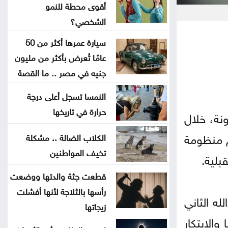
طقس صيفي عادي اليوم وارتفاع
أقوى محطة للنمو
الأحد والاثنين
الشخصي؟
سيارة عمرها أكثر من 50
بعد أقوى صعود منذ فبراير .. إلى أين
عامًا تُعرض بأكثر من مليون
تتجه أسعار الذهب؟
جنيه في مصر .. ما القصة
تهنئة لــ الدكتور القاضي بسام
النمسا تسجل أعلى درجة
التلاهين
حرارة في تاريخها
ونة، خلال
عم منظومة
الكلاب الضالة .. مشكلة
بعد موسم التخريج .. هل أصبحت
تخيف المواطنين
الشهادة الجامعية كافية؟
بلية.
قطعت جثة والدتها ووضعت
العنف ضد المرأة .. حق ام جريمة
رأسها بالثلاجة لأنها أفشلت
له الثاني
اختيار
زيجاتها
والابتكار