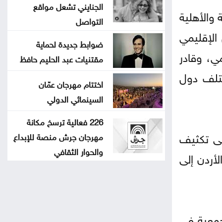
الجنايني تشعل مواقع
 والأهلية
التواصل
الإقليمي
ضوابط جديدة لحماية
ي، وقادر
مقتنيات عبد الحليم حافظ
ختلف دول
اختتام مهرجان عمّان
السينمائي الدولي
226 فعالية ترسخ مكانة
لى تكثيف
مهرجان جرش منصة للإبداع
والحوار الثقافي
لأردن إلى
جمعية في