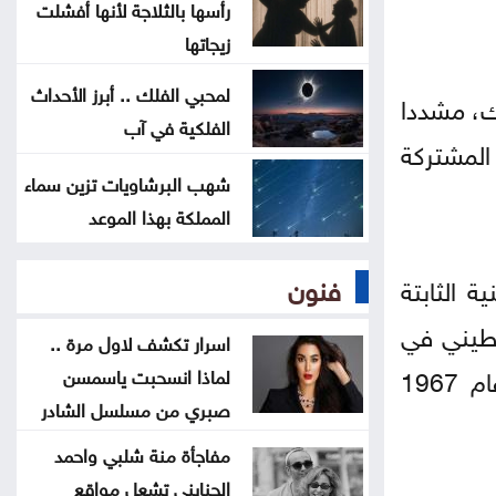
العثور على جثة شخص داخل حفرة في
رأسها بالثلاجة لأنها أفشلت
الكورة
زيجاتها
لمحبي الفلك .. أبرز الأحداث
رك، مشددا
الاحتلال يقصف بلدة ميس الجبل
الفلكية في آب
جنوبي لبنان
المشتركة
شهب البرشاويات تزين سماء
فينيسيوس جونيور يمدد عقده مع
المملكة بهذا الموعد
ريال مدريد
فنون
 الثابتة
سطيني في
اسرار تكشف لاول مرة ..
تقرير المصير وإقامة دولته الفلسطينية المستقلة كاملة السيادة على حدود الرابع من حزيران عام 1967
لماذا انسحبت ياسمسن
صبري من مسلسل الشادر
مفاجأة منة شلبي واحمد
الجنايني تشعل مواقع