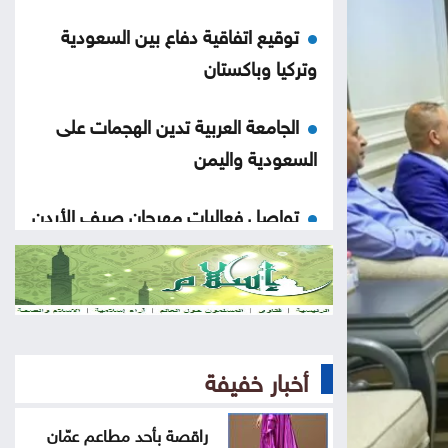
توقيع اتفاقية دفاع بين السعودية
وتركيا وباكستان
الجامعة العربية تدين الهجمات على
السعودية واليمن
تواصل فعاليات مهرجان صيف الأردن
الجمعة
ارتفاع الأسهم البريطانية الجمعة
الرئيس الجديد لكولومبيا يتولى منصبه
أخبار خفيفة
رسمياً اليوم
راقصة بأحد مطاعم عمّان