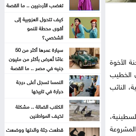
الأردن يدين الاعتداء الحوثي في نجران
تغضب الأردنيين .. ما القصة
بالسعودية
كيف تتحول العزوبية إلى
أقوى محطة للنمو
إردوغان بجدة لتوقيع اتفاقية دفاع
الشخصي؟
مشترك مع السعودية وباكستان
سيارة عمرها أكثر من 50
ارتفاع كبير في الصادرات والواردات
عامًا تُعرض بأكثر من مليون
ة الأخوة
الصينية
جنيه في مصر .. ما القصة
ن الخطيب
النمسا تسجل أعلى درجة
الاحتلال يلقي قنبلة باتجاه جرافة
، النائب
حرارة في تاريخها
للجيش اللبناني بالمنصوري
الكلاب الضالة .. مشكلة
خلّف قتلى وجرحى .. هجوم حوثي
فلسطينية،
تخيف المواطنين
بالمسيّرات على مأرب
المشروعة
قطعت جثة والدتها ووضعت