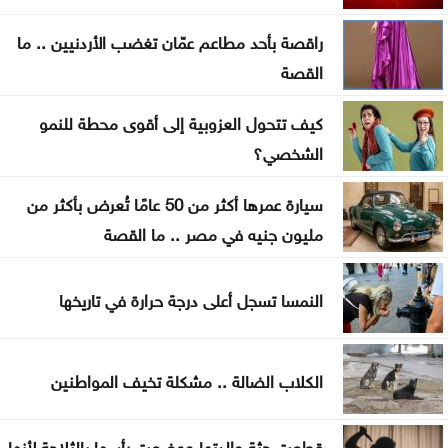
في مأرب
راقصة بأحد مطاعم عمّان تغضب الأردنيين .. ما
عقوبات أميركية تستهدف منصات عملات رقمية
القصة
مرتبطة بتمويل الحرس الثوري
كيف تتحول العزوبية إلى أقوى محطة للنمو
البناء الوطني: المباني غير المعزولة تزيد استهلاك الكهرباء
الشخصي؟
في موجات الحر
سيارة عمرها أكثر من 50 عامًا تُعرض بأكثر من
انطلاق رحلات برنامج أردننا جنة في الكرك
مليون جنيه في مصر .. ما القصة
عون: تقدم إيجابي في مفاوضات روما حول الحدود
والأسرى
النمسا تسجل أعلى درجة حرارة في تاريخها
سامو زين يفاجئ جمهوره ويعلن ارتباطه بفنانة مصرية
الكلاب الضالة .. مشكلة تخيف المواطنين
أوبن إيه آي تتيح محادثات غير محدودة لمستخدمي
ChatGPT المجانيين
قطعت جثة والدتها ووضعت رأسها بالثلاجة لأنها