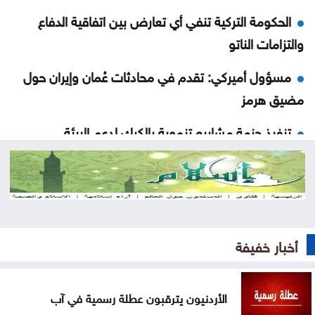
الحكومة التركية تنفي أي تعارض بين اتفاقية الدفاع
والتزامات الناتو
مسؤول أميركي: تقدم في محادثات عُمان وإيران حول
مضيق هرمز
تنفيذ حزمة مشاريع تنموية بالكرك لدعم البيئة
الاستثمارية
انطلاق منافسات بطولة الحسن الدولية العاشرة
للتايكواندو
مجلس الشيوخ الأميركي يتبنى عقوبات جديدة على
أخبار خفيفة
روسيا
الأردنيون يترقبون عطلة رسمية في آب
الحوثيون يتبنون هجومًا على معسكر للقوات الحكومية