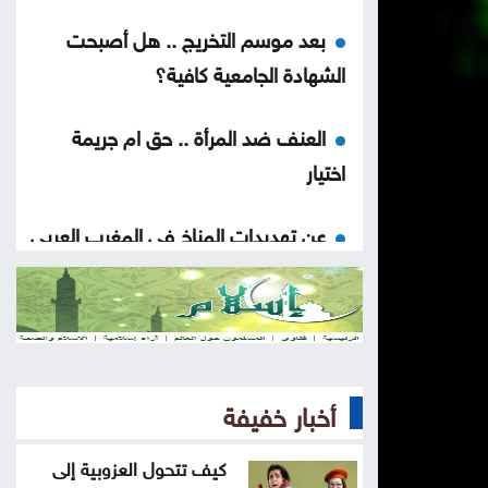
بعد موسم التخريج .. هل أصبحت
الشهادة الجامعية كافية؟
العنف ضد المرأة .. حق ام جريمة
اختيار
عن تهديدات المناخ في المغرب العربي
أخيراً العالم يكتشف سبتة
هل الزواج علاقة صحية
أخبار خفيفة
من كريم خان إلى بيدرو سانشيز…
كلفة الوقوف مع فلسطين
كيف تتحول العزوبية إلى