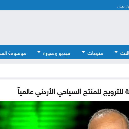
 نحن
لات
منوعات
فيديو وصورة
موسوعة الس