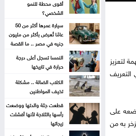
أقوى محطة للنمو
جون إسبوزيتو ومجتمعات الإسلام:
الشخصي؟
أحد آخر النبلاء
سيارة عمرها أكثر من 50
عامًا تُعرض بأكثر من مليون
دراسة حديثة: التحدث بأكثر من لغة
جنيه في مصر .. ما القصة
يبطئ الشيخوخة البيولوجية للدماغ
النمسا تسجل أعلى درجة
س العالم 2026 تمثل فرصة مهمة لتعزيز
لا تغيير على موعد العودة للمدارس
حرارة في تاريخها
 التعريف
تركيا والسعودية وباكستان تعتزم
الكلاب الضالة .. مشكلة
تخيف المواطنين
توقيع اتفاقية دفاع مشترك
قطعت جثة والدتها ووضعت
وضعه على
النفط يرتفع 3 دولارات مع دراسة
رأسها بالثلاجة لأنها أفشلت
إيران حظر عبور سفن أميركية وإسرائيلية
زخر به من
زيجاتها
مضيق هرمز