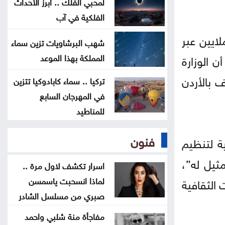
لمحبي الفلك .. أبرز الأحداث
ترامب يوقع أمرا تنفيذيا يهدف لتقييد
الفلكية في آب
حق اكتساب الجنسية الأميركية بالولادة
ايين عبر
شهب البرشاويات تزين سماء
 الوزارة
المملكة بهذا الموعد
التحالف بقيادة السعودية: إصابة 11
مدنيا في نجران جراء هجمات حوثية
ريف بالأردن
تركيا .. سماء كابادوكيا تتزين
في المهرجان السابع
للمناطيد
فنون
ية لتنظيم
ثيل له”،
اسرار تكشف لاول مرة ..
لماذا انسحبت ياسمسن
الثقافية
صبري من مسلسل الشادر
مفاجأة منة شلبي واحمد