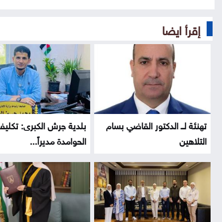
إقرأ ايضا
تهنئة لــ الدكتور القاضي بسام
بلدية جرش الكبرى: تكلي
التلاهين
الحوامدة مديراً...