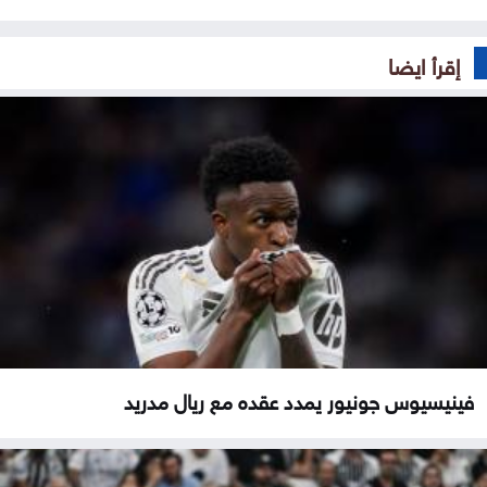
إقرأ ايضا
فينيسيوس جونيور يمدد عقده مع ريال مدريد