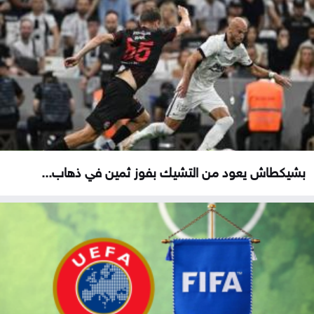
بشيكطاش يعود من التشيك بفوز ثمين في ذهاب...