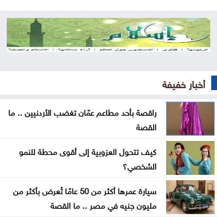
الأردن يدين الاعتداء الحوثي في نجران بالسعودية
إردوغان يصل إلى جدة
ارتفاع كبير في الصادرات والواردات الصينية
الاحتلال يلقي قنبلة باتجاه جرافة للجيش اللبناني
أخبار خفيفة
بالمنصوري
راقصة بأحد مطاعم عمّان تغضب الأردنيين .. ما
خلّف قتلى وجرحى .. هجوم حوثي بالمسيّرات على مأرب
القصة
العثور على جثة شخص داخل حفرة في الكورة
كيف تتحول العزوبية إلى أقوى محطة للنمو
الاحتلال يقصف بلدة ميس الجبل جنوبي لبنان
الشخصي؟
سيارة عمرها أكثر من 50 عامًا تُعرض بأكثر من
مليون جنيه في مصر .. ما القصة