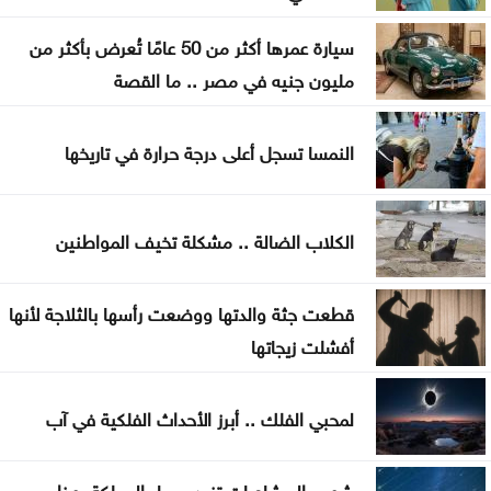
العراق يستلم 500 مليون دولار من البنك المركزي
الأميركي
سيارة عمرها أكثر من 50 عامًا تُعرض بأكثر من
مليون جنيه في مصر .. ما القصة
إرادة ملكية بتعيين رئيس الديوان الملكي ومدير مكتب
الملك في مجلس الأمن القومي
النمسا تسجل أعلى درجة حرارة في تاريخها
إصابة طفلين فلسطينيين بنيران الجيش الإسرائيلي في
غزة
الكلاب الضالة .. مشكلة تخيف المواطنين
بلال احمد المحاسنه مبارك المسمى الجديد
قطعت جثة والدتها ووضعت رأسها بالثلاجة لأنها
الأشغال تبدأ السبت أعمال صيانة طريق معان – البادية
أفشلت زيجاتها
تخفيض عدد أعضاء مجلس التعليم العالي ومجالس
الأمناء
لمحبي الفلك .. أبرز الأحداث الفلكية في آب
توافق مبدئي على آلية تعيين المدير التنفيذي للبلديات
شهب البرشاويات تزين سماء المملكة بهذا