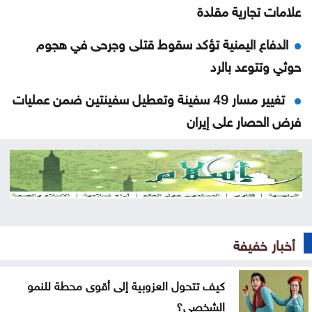
علامات تجارية مقلدة
الدفاع اليمنية تؤكد سقوط قتلى وجرحى في هجوم
حوثي وتتوعد بالرد
تغيير مسار 49 سفينة وتعطيل سفينتين ضمن عمليات
فرض الحصار على إيران
المواصفات والمقاييس: لا شكاوى بشأن أسطوانات
الغاز الجديدة
المواصفات والمقاييس: لا خلل في محطات المحروقات
أو مادة البنزين
أخبار خفيفة
قتلى ومصابون بانفجار عبوة ناسفة داخل حافلة ركاب
في جرمانا بريف دمشق
كيف تتحول العزوبية إلى أقوى محطة للنمو
الشخصي؟