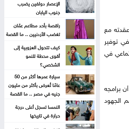
ليلة فنية وتراثية بالزرقاء ضمن
الإعصار دولفين يضرب
جنوب اليابان
فعاليات صيف الأردن
راقصة بأحد مطاعم عمّان
 عقدته مع
لا تمديد لفترة قوننة وتوفيق الأوضاع
تغضب الأردنيين .. ما القصة
للعمالة غير الأردنية المخالفة
في توفير
كيف تتحول العزوبية إلى
تماعي في
قفزة بأسعار الذهب في الأردن السبت
أقوى محطة للنمو
الشخصي؟
شروط إعادة فتح مصنع الحديد في
سيارة عمرها أكثر من 50
الهاشمية
عامًا تُعرض بأكثر من مليون
أن برامجه
جنيه في مصر .. ما القصة
رابط نتائج التوجيهي 2026
م الجهود
النمسا تسجل أعلى درجة
التربية تحدد موعد إعلان نتائج
حرارة في تاريخها
التوجيهي