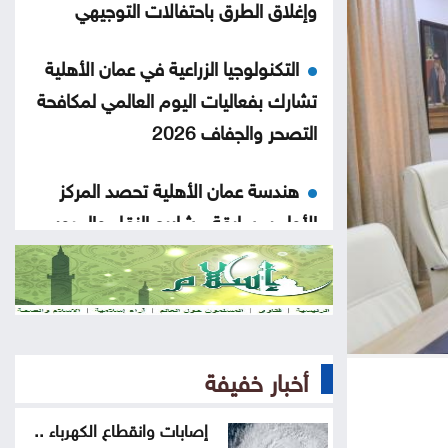
وإغلاق الطرق باحتفالات التوجيهي
التكنولوجيا الزراعية في عمان الأهلية
تشارك بفعاليات اليوم العالمي لمكافحة
التصحر والجفاف 2026
هندسة عمان الأهلية تحصد المركز
الأول بمسابقة مشاريع النقل والمرور
2.8 مليار دينار قروض كشف الراتب
منذ بداية العام
معالم سعودية تضاء بأعلام المملكة
أخبار خفيفة
وتركيا وباكستان .. صور
إصابات وانقطاع الكهرباء ..