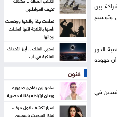
الكلاب الضالة .. مشكلة
راكة بين
تخيف المواطنين
إصابات وانقطاع الكهرباء .. الإعصار
ن وتوسيع
دولفين يضرب جنوب اليابان
قطعت جثة والدتها ووضعت
رأسها بالثلاجة لأنها أفشلت
إصابات برصاص الاحتلال في غزة
زيجاتها
مية الدور
لمحبي الفلك .. أبرز الأحداث
ارتفاع مؤشر نازداك الأميركي
الفلكية في آب
 أن جهوده
فنون
سامو زين يفاجئ جمهوره
فيدين في
ويعلن ارتباطه بفنانة مصرية
اسرار تكشف لاول مرة ..
لماذا انسحبت ياسمسن