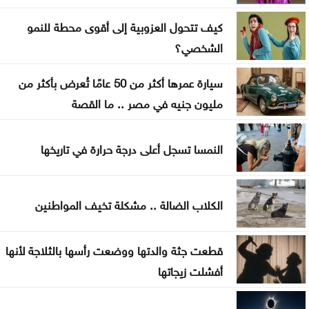
الأمانة تبدأ الأحد أعمال تعبيد في منطقة زهران
كيف تتحول العزوبية إلى أقوى محطة للنمو
ضبط اعتداءات جديدة على المياه في منطقة بيرين
الشخصي؟
دورة تدريبية بمركز البحوث الدوائية والتشخيصية في
سيارة عمرها أكثر من 50 عامًا تُعرض بأكثر من
عمان الاهلية حول الهندسة الطبية الحيوية
مليون جنيه في مصر .. ما القصة
النمسا تسجل أعلى درجة حرارة في تاريخها
الكلاب الضالة .. مشكلة تخيف المواطنين
قطعت جثة والدتها ووضعت رأسها بالثلاجة لأنها
أفشلت زيجاتها