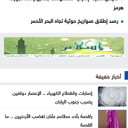
هرمز
رصد إطلاق صواريخ حوثية تجاه البحر الأحمر
مهم بشأن توصيل الوجبات عبر التطبيقات
تعليق الرحلات القادمة إلى مطار كاتانيا بسبب الدخان
البركاني
شيرين لمشهور تيك توك: بحبك وبموت فيك
أخبار خفيفة
مقتل جندي سوري وإصابة اثنين بهجوم لمجهولين
إصابات وانقطاع الكهرباء .. الإعصار دولفين
ندوة حول دور المفرق في بناء السردية الأردنية غداً
يضرب جنوب اليابان
أولى رحلات طيران الجزيرة الكويتية تصل إلى مطار دير
راقصة بأحد مطاعم عمّان تغضب الأردنيين .. ما
الزور
القصة