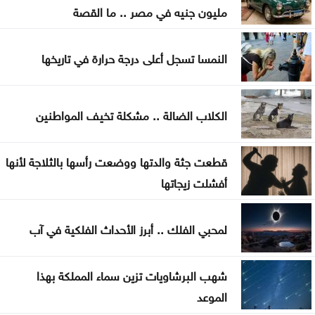
مليون جنيه في مصر .. ما القصة
النفط يرتفع 3 دولارات مع دراسة إيران حظر عبور سفن
أميركية وإسرائيلية مضيق هرمز
النمسا تسجل أعلى درجة حرارة في تاريخها
ترامب يوقع أمرا تنفيذيا يهدف لتقييد حق اكتساب
الجنسية الأميركية بالولادة
الكلاب الضالة .. مشكلة تخيف المواطنين
التحالف بقيادة السعودية: إصابة 11 مدنيا في نجران جراء
قطعت جثة والدتها ووضعت رأسها بالثلاجة لأنها
هجمات حوثية
أفشلت زيجاتها
لمحبي الفلك .. أبرز الأحداث الفلكية في آب
شهب البرشاويات تزين سماء المملكة بهذا
الموعد