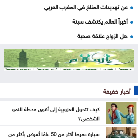
عن تهديدات المناخ في المغرب العربي
أخيراً العالم يكتشف سبتة
هل الزواج علاقة صحية
من كريم خان إلى بيدرو سانشيز… كلفة الوقوف مع
فلسطين
جون إسبوزيتو ومجتمعات الإسلام: أحد آخر النبلاء
دراسة حديثة: التحدث بأكثر من لغة يبطئ الشيخوخة
أخبار خفيفة
البيولوجية للدماغ
كيف تتحول العزوبية إلى أقوى محطة للنمو
لا تغيير على موعد العودة للمدارس
الشخصي؟
تركيا والسعودية وباكستان تعتزم توقيع اتفاقية دفاع
سيارة عمرها أكثر من 50 عامًا تُعرض بأكثر من
مشترك