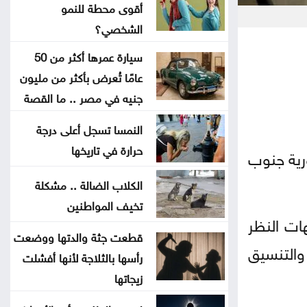
أقوى محطة للنمو
إغلاق باب التسجيل للمشاركة في
الشخصي؟
معرض الكتاب
سيارة عمرها أكثر من 50
عامًا تُعرض بأكثر من مليون
فيدان يستنكر الهجمات الإسرائيلية
جنيه في مصر .. ما القصة
على سوريا
النمسا تسجل أعلى درجة
السعايدة يبحث مع علاوي تعزيز
حرارة في تاريخها
ورية جنوب
التعاون البرلماني
الكلاب الضالة .. مشكلة
تخيف المواطنين
كيف تتحول العزوبية إلى أقوى محطة
هات النظر
للنمو الشخصي؟
قطعت جثة والدتها ووضعت
 والتنسيق
رأسها بالثلاجة لأنها أفشلت
هدية مجانية للجيولوجيا الكوكبية:
زيجاتها
كيف يُسهم اصطدام صاروخ فالكون 9