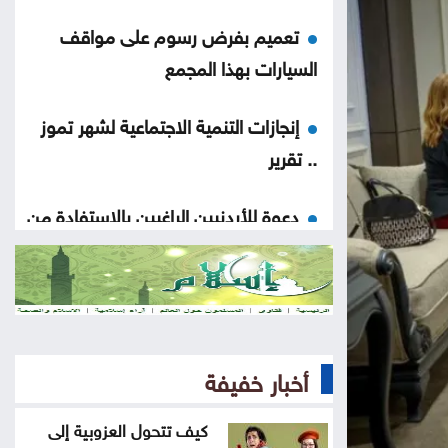
تعميم بفرض رسوم على مواقف
السيارات بهذا المجمع
إنجازات التنمية الاجتماعية لشهر تموز
.. تقرير
دعوة للأردنيين الراغبين بالاستفادة من
خدمات الضمان الإلكترونية
ضبط بئر مخالفة واعتداءات على المياه
بوادي السير ومعان
أخبار خفيفة
افتتاح مركز الخدمات الحكومي في
عجلون
كيف تتحول العزوبية إلى