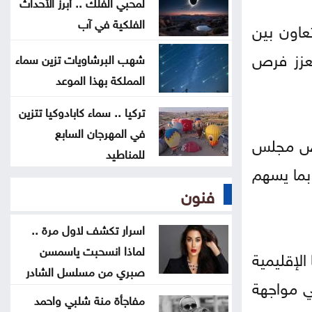
لمحبي الفلك .. أبرز الأحداث
في فهم أسرار القمر
الفلكية في آب
عاون بين
إطلاق برنامج الدكتوراه في التمريض
يعزز فرص
شهب البرشاويات تزين سماء
بجامعة التكنولوجيا
المملكة بهذا الموعد
تأسيس رابطة أندية المحترفين لكرة
تركيا .. سماء كابادوكيا تتزين
في المهرجان السابع
القدم
حرص مجلس
للمناطيد
 بما يسهم
122 موقعاً مزيفاً تنتحل مؤسسات
فنون
أردنية .. تقرير رسمي يكشف أخطر أبواب
الاختراق
اسرار تكشف لاول مرة ..
لماذا انسحبت ياسمسن
الإقليمية
صبري من مسلسل الشادر
ي مواجهة
مفاجأة منة شلبي واحمد