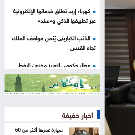
كهرباء إربد تطلق خدماتها الإلكترونية
عبر تطبيقها الذكي و«سند»
النائب الكباريتي يُثمن مواقف الملك
تجاه القدس
عطاء حكومي لتعزيز مخزون النفط
حفيدة كبير العسكر تعتلي منصة الحق
الثقة واليقين بعد الثبات أولا
أخبار خفيفة
إيصال التيار الكهربائي لـ136 منزلاً
وموقعاً
سيارة عمرها أكثر من 50