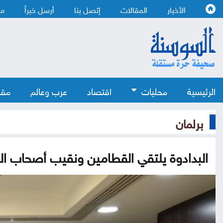
الأخبار
المقالات
إتصل بنا
أرسل خبراً
من
الرئيسية
محليات
اقتصاد
عرب وعالم
مقا
برلمان
البدادوة يلتقي القطامين ونقيب أصحاب ال