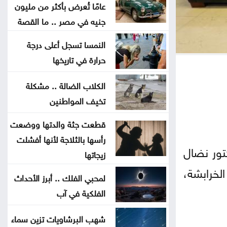
عامًا تُعرض بأكثر من مليون
الحكومة تؤكد حرصها على عدم
جنيه في مصر .. ما القصة
تعطيل الحياة العامة
النمسا تسجل أعلى درجة
حرارة في تاريخها
حملة أمنية في اليمن عقب اغتيال قائد
عسكري
الكلاب الضالة .. مشكلة
تخيف المواطنين
تمديد فترة توريد الحبوب للصوامع
ومراكز الاستلام
قطعت جثة والدتها ووضعت
رأسها بالثلاجة لأنها أفشلت
كتور نضال
فلسطين النيابية تؤكد أهمية لقاء
زيجاتها
الملك واللجنة الوزارية العربية
لخرابشة،
لمحبي الفلك .. أبرز الأحداث
الفلكية في آب
اللواء المعايطة يلتقي المفتش العام
للشرطة الرواندية
شهب البرشاويات تزين سماء