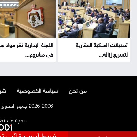
تعديلات الملكية العقارية
اللجنة الإدارية تقر مواد ج
لتسريع إزالة...
في مشروع...
من نحن
سياسة الخصوصية
شرو
2026-2006 جميع الحقوق محفوظة لموقع السوسنة
برمجة واستض
ضبط أربع حقائب تح