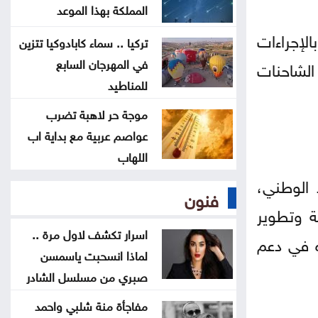
المملكة بهذا الموعد
بعد 8 أشهر من التأخير .. فيفا يصرف
لإجراءات
تركيا .. سماء كابادوكيا تتزين
مستحقات منتخب الأردن بكأس العرب
في المهرجان السابع
الشاحنات
للمناطيد
الذهب يلامس ذروة 7 أسابيع بفضل
آمال إعادة فتح هرمز
موجة حر لاهبة تضرب
عواصم عربية مع بداية اب
اللهاب
 الوطني،
فنون
ة وتطوير
اسرار تكشف لاول مرة ..
ه في دعم
لماذا انسحبت ياسمسن
صبري من مسلسل الشادر
مفاجأة منة شلبي واحمد