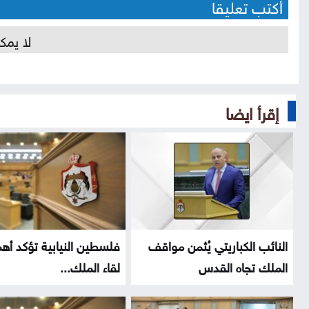
أكتب تعليقا
لا يمك
إقرأ ايضا
النائب الكباريتي يُثمن مواقف
فلسطين النيابية تؤكد أهم
الملك تجاه القدس
لقاء الملك...