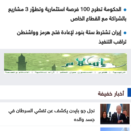
الحكومة تطرح 100 فرصة استثمارية وتطوّر 3 مشاريع
بالشراكة مع القطاع الخاص
إيران تشترط ستة بنود لإعادة فتح هرمز وواشنطن
تراقب التنفيذ
تركيا ترجّح انضمام مصر لاتفاق الدفاع الثلاثي مع الرياض
وإسلام آباد
الجزائر والمغرب يتأهلان إلى كأس العالم للسيدات
85% من الخدمات الحكومية جرى رقمنتها حتى منتصف
أخبار خفيفة
2026
نجل جو بايدن يكشف عن تفشي السرطان في
النواب يناقش الأحد قانون هيئة الاعتماد وشكاوى
جسد والده
البنزين