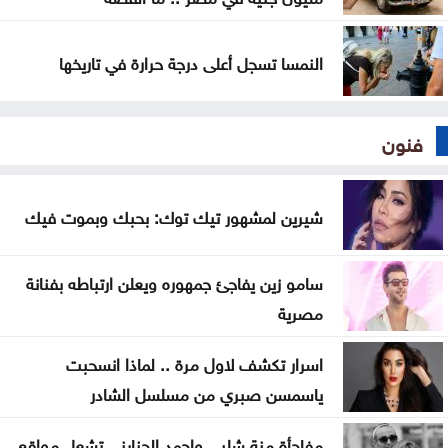
النمسا تسجل أعلى درجة حرارة في تاريخها
فنون
شيرين لمشهور تيك توك: بحبك وبموت فيك
سامو زين يفاجئ جمهوره ويعلن ارتباطه بفنانة
مصرية
اسرار تكشف لاول مرة .. لماذا انسحبت
ياسمسن صبري من مسلسل الشادر
مفاجأة منة شلبي واحمد الجنايني تشعل مواقع