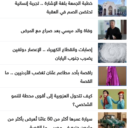
خطبة الجمعة بلغة الإشارة .. تجربة إنسانية
النقل البري تستكمل اليوم التشغيل التجريبي لخطوط
تحتضن الصم في العقبة
جديدة
السعودية: إخماد حريق في منشأة أرامكو بجيزان بلا
وفاة والد ميسي بعد صراع مع المرض
إصابات
إصابات وانقطاع الكهرباء .. الإعصار دولفين
حرائق الغابات تجبر 20 ألف شخص على إخلاء منازلهم
يضرب جنوب اليابان
في كندا
راقصة بأحد مطاعم عمّان تغضب الأردنيين .. ما
إدارة الترخيص تبدأ بخدمة حجز مواعيد الفحص العملي
القصة
إلكترونيا
كيف تتحول العزوبية إلى أقوى محطة للنمو
ارتفاع طفيف على الحرارة اليوم .. وكتلة حارة تقترب من
الشخصي؟
المملكة الاثنين
سيارة عمرها أكثر من 50 عامًا تُعرض بأكثر من
تفسير الحلم بالذباب
مليون جنيه في مصر .. ما القصة