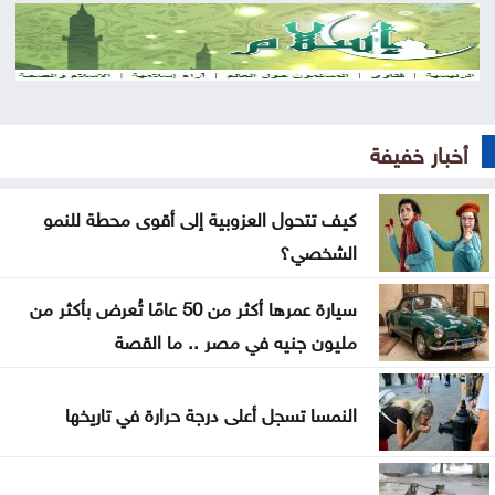
عن تهديدات المناخ في المغرب العربي
أخيراً العالم يكتشف سبتة
هل الزواج علاقة صحية
أخبار خفيفة
من كريم خان إلى بيدرو سانشيز… كلفة الوقوف مع
فلسطين
كيف تتحول العزوبية إلى أقوى محطة للنمو
جون إسبوزيتو ومجتمعات الإسلام: أحد آخر النبلاء
الشخصي؟
دراسة حديثة: التحدث بأكثر من لغة يبطئ الشيخوخة
سيارة عمرها أكثر من 50 عامًا تُعرض بأكثر من
البيولوجية للدماغ
مليون جنيه في مصر .. ما القصة
لا تغيير على موعد العودة للمدارس
النمسا تسجل أعلى درجة حرارة في تاريخها
تركيا والسعودية وباكستان تعتزم توقيع اتفاقية دفاع
مشترك