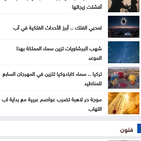
أفشلت زيجاتها
الأمم المتحدة: داعش ما يزال يهدد السلم والأمن
الدوليين
لمحبي الفلك .. أبرز الأحداث الفلكية في آب
تحذيرات أمنية في كولومبيا من هجمات إرهابية أثناء
شهب البرشاويات تزين سماء المملكة بهذا
مراسم التنصيب
الموعد
أجواء صيفية مستقرة حتى الأحد مع تراجع تأثير الكتلة
تركيا .. سماء كابادوكيا تتزين في المهرجان السابع
الحارة
للمناطيد
موجة حر لاهبة تضرب عواصم عربية مع بداية اب
اللهاب
فنون