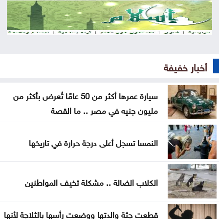
رئيس وزراء باكستان وقائد الجيش يزوران السعودية
الخميس
قفزة جديدة بأسعار الذهب في الأردن .. وعيار 21 يقترب
من 87 دينارًا
أخبار خفيفة
2000 طن خضار ترد السوق المركزي الخميس
سيارة عمرها أكثر من 50 عامًا تُعرض بأكثر من
الاحتياطيات الأجنبية ترتفع في الأردن إلى 26.6 مليار
مليون جنيه في مصر .. ما القصة
دولار لنهاية تموز
الاحتلال يواصل اقتحام مخيم قلنديا وسط هدم وتشديد
النمسا تسجل أعلى درجة حرارة في تاريخها
للإجراءات العسكرية
الجيش يعلن فتح باب التجنيد لحملة بكالوريوس الحقوق
الكلاب الضالة .. مشكلة تخيف المواطنين
والقانون
قطعت جثة والدتها ووضعت رأسها بالثلاجة لأنها
الذهب يسجل أعلى مستوى له منذ 7 أسابيع