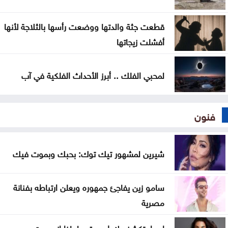
قطعت جثة والدتها ووضعت رأسها بالثلاجة لأنها
أفشلت زيجاتها
لمحبي الفلك .. أبرز الأحداث الفلكية في آب
فنون
شيرين لمشهور تيك توك: بحبك وبموت فيك
سامو زين يفاجئ جمهوره ويعلن ارتباطه بفنانة
مصرية
اسرار تكشف لاول مرة .. لماذا انسحبت