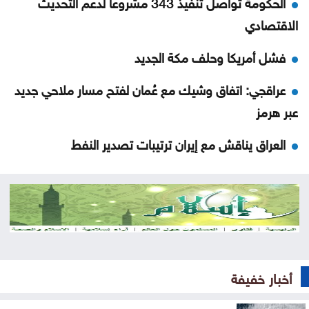
الحكومة تواصل تنفيذ 343 مشروعاً لدعم التحديث
الاقتصادي
فشل أمريكا وحلف مكة الجديد
عراقجي: اتفاق وشيك مع عُمان لفتح مسار ملاحي جديد
عبر هرمز
العراق يناقش مع إيران ترتيبات تصدير النفط
ماذا يحدث لدماغك عند تناول الفول السوداني يوميًا؟
كيف يخدعنا الذكاء الاصطناعي بمخرجات مصقولة بلا
جوهر
اتفاقية مكة للدفاع المشترك .. البحث عن أمن المستقبل
أخبار خفيفة
حين تصبح المدرسة ملجأً