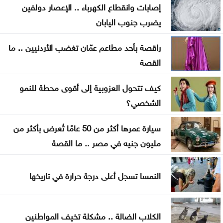
إصابات وانقطاع الكهرباء .. الإعصار دولفين
لاعب منتخب النشامى أبو طه ينضم لنادي نيوم
يضرب جنوب اليابان
السعودي
راقصة بأحد مطاعم عمّان تغضب الأردنيين .. ما
المنتخب الوطني لكرة السلة في المجموعة الثانية بدورة
القصة
الألعاب الآسيوية
كيف تتحول العزوبية إلى أقوى محطة للنمو
تعرض سفينة إماراتية للاستهداف بصاروخ أثناء عبورها
الشخصي؟
هرمز
سيارة عمرها أكثر من 50 عامًا تُعرض بأكثر من
رصد إطلاق صواريخ حوثية تجاه البحر الأحمر
مليون جنيه في مصر .. ما القصة
مهم بشأن توصيل الوجبات عبر التطبيقات
النمسا تسجل أعلى درجة حرارة في تاريخها
الكلاب الضالة .. مشكلة تخيف المواطنين