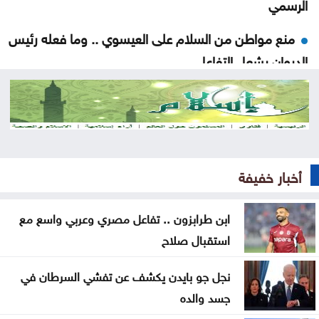
الرسمي
منع مواطن من السلام على العيسوي .. وما فعله رئيس
الديوان يشعل التفاعل
حشد أكثر من مئتي عنصر إطفاء لإخماد حريق في جنوب
فرنسا
متحدث عسكري يمني: الحوثيون يستأنفون هجماتهم
على ميناء المخا
أخبار خفيفة
غزة .. إصابة 7 فلسطينيين بإطلاق نار إسرائيلي الأحد
ابن طرابزون .. تفاعل مصري وعربي واسع مع
استقبال صلاح
إيران .. تعيين محسن رضائي أمينا عاما للمجلس الأعلى
للأمن القومي
نجل جو بايدن يكشف عن تفشي السرطان في
القناة 13: خلافات تل أبيب وواشنطن تتعمق بشأن إنهاء
جسد والده
القتال في 3 جبهات