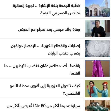
خطبة الجمعة بلغة الإشارة .. تجربة إنسانية
ترمب: نراقب إيران اقتصادياً ونؤجل أي تحرك عسكري
تحتضن الصم في العقبة
كبير
وفاة والد ميسي بعد صراع مع المرض
الحيصة: أراضي مشروع سكة العقبة ستسجل باسم
خزينة الدولة
إصابات وانقطاع الكهرباء .. الإعصار دولفين
صورة تختصر حكاية إنجاز .. وحفل سيبقى محفورا في
يضرب جنوب اليابان
ذاكرة جامعة آل البيت
راقصة بأحد مطاعم عمّان تغضب الأردنيين .. ما
حين لا يعود القمع ضروريًا: كيف تُنتَج اللامبالاة
القصة
السياسية؟
كيف تتحول العزوبية إلى أقوى محطة للنمو
الشخصي؟
سيارة عمرها أكثر من 50 عامًا تُعرض بأكثر من