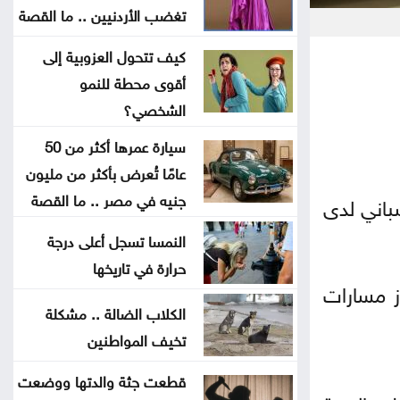
تغضب الأردنيين .. ما القصة
مات قبل تخرجه بشهر .. فيديو مؤثر
لأم تتسلم شهادة ابنها الراحل
كيف تتحول العزوبية إلى
أقوى محطة للنمو
موجة حر قوية تضرب المنطقة بحرارة
الشخصي؟
تلامس 50 مئوية .. ماذا عن الأردن؟
سيارة عمرها أكثر من 50
عامًا تُعرض بأكثر من مليون
البرلمان العربي يدين تفجيرًا إرهابيًا
جنيه في مصر .. ما القصة
باني لدى
استهدف حافلة ركاب بريف دمشق
النمسا تسجل أعلى درجة
حرارة في تاريخها
واشنطن تضغط على إسرائيل لإقرار
ز مسارات
هدنة في غزة
الكلاب الضالة .. مشكلة
تخيف المواطنين
إسبانيا تفرض قيودًا على الرحلات
الجوية والسفن القادمة من إيطاليا
قطعت جثة والدتها ووضعت