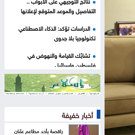
نتائج التوجيهي على الأبواب ..
التفاصيل والموعد المتوقع لإعلانها
الدراسات تؤكد: الذكاء الاصطناعي
تكنولوجيا بلا جدوى
تشابُك القيامة والنهوض في
فلسطين وإسرائيل
هزيمة ترامب في مفاوضات إيران
«حياد» لبنان إلى الانقسام الواضح
حول إسرائيل
أخبار خفيفة
هل سيعيش أبناؤنا حياة أسوأ منا
راقصة بأحد مطاعم عمّان