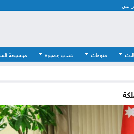
 نحن
لات
منوعات
فيديو وصورة
موسوعة الس
لكة