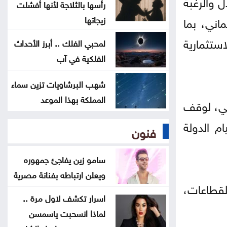
ل والرغبة
رأسها بالثلاجة لأنها أفشلت
الحكومة التركية تنفي أي تعارض بين
زيجاتها
اني، بما
اتفاقية الدفاع والتزامات الناتو
ستثمارية
لمحبي الفلك .. أبرز الأحداث
الفلكية في آب
مسؤول أميركي: تقدم في محادثات
عُمان وإيران حول مضيق هرمز
شهب البرشاويات تزين سماء
المملكة بهذا الموعد
لي، لوقف
م الدولة
فنون
سامو زين يفاجئ جمهوره
ويعلن ارتباطه بفنانة مصرية
لقطاعات،
اسرار تكشف لاول مرة ..
لماذا انسحبت ياسمسن