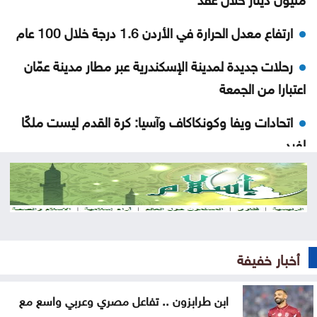
ارتفاع معدل الحرارة في الأردن 1.6 درجة خلال 100 عام
رحلات جديدة لمدينة الإسكندرية عبر مطار مدينة عمّان
اعتبارا من الجمعة
اتحادات ويفا وكونكاكاف وآسيا: كرة القدم ليست ملكًا
لفرد
"جدل السيد والعبد داخل الذات" محاضرة للأستاذ الدكتور
أحمد برقاوي في منتدى الفكر العربي
مجلس التعاون الخليجي يدعو لاتخاذ موقف دولي حازم
ضد الحوثيين
أخبار خفيفة
صحة غزة: ضحايا ما زالوا تحت الأنقاض وفي الطرقات
ابن طرابزون .. تفاعل مصري وعربي واسع مع