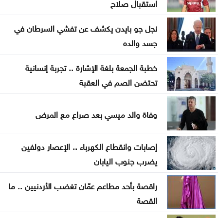
استقبال صلاح
الأمن السيبراني يحذر من روابط مزيفة مع اقتراب إعلان
نتائج التوجيهي
نجل جو بايدن يكشف عن تفشي السرطان في
تربية عجلون تتسلم مشروع BTEC للرعاية الصحية
جسد والده
بمدرسة عبين الثانوية
خطبة الجمعة بلغة الإشارة .. تجربة إنسانية
إطلاق الخدمات الاستشارية لمشروع تحسين كفاءة قطاع
تحتضن الصم في العقبة
المياه
وفاة والد ميسي بعد صراع مع المرض
ارتفاع جديد بأسعار الذهب بمقدار 30 قرشًا محليًا الاثنين
الأمن العام يتوعد مطلقي العيارات النارية بالتزامن مع
إصابات وانقطاع الكهرباء .. الإعصار دولفين
نتائج التوجيهي
يضرب جنوب اليابان
ارتفاع رخص الأبنية في المملكة 3.2% خلال النصف
راقصة بأحد مطاعم عمّان تغضب الأردنيين .. ما
الأول من 2026
القصة