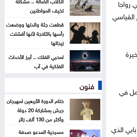
الكلاب الضالة .. مشكلة
 رواجا
تخيف المواطنين
دورة تدريبية بمركز البحوث الدوائية
لرقم القياسي
والتشخيصية في عمان الاهلية حول
قطعت جثة والدتها ووضعت
الهندسة الطبية الحيوية
رأسها بالثلاجة لأنها أفشلت
زيجاتها
تحذير من إطلاق العيارات النارية
يرة
لمحبي الفلك .. أبرز الأحداث
وإغلاق الطرق باحتفالات التوجيهي
الفلكية في آب
التكنولوجيا الزراعية في عمان الأهلية
فنون
تشارك بفعاليات اليوم العالمي لمكافحة
جمل في
التصحر والجفاف 2026
ختام الدورة الأربعين لمهرجان
جرش بمشاركة 20 دولة
وأكثر من 130 ألف زائر
ابي الذي
مسرحية المدعو صدفة