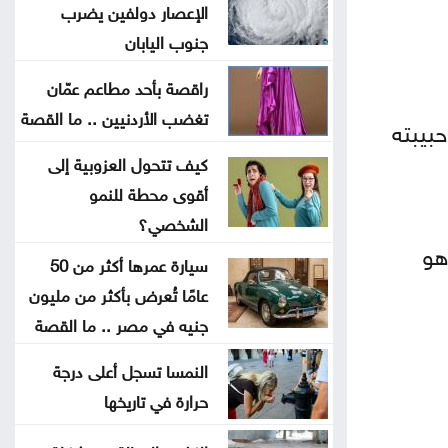
الإعصار دولفين يضرب
مقتل جندي سوري وإصابة اثنين
جنوب اليابان
بهجوم لمجهولين
راقصة بأحد مطاعم عمّان
تغضب الأردنيين .. ما القصة
حبيبته
ندوة حول دور المفرق في بناء
السردية الأردنية غداً
كيف تتحول العزوبية إلى
أقوى محطة للنمو
أولى رحلات طيران الجزيرة الكويتية
الشخصي؟
تصل إلى مطار دير الزور
هو
سيارة عمرها أكثر من 50
عامًا تُعرض بأكثر من مليون
الأمانة تبدأ الأحد أعمال تعبيد في
جنيه في مصر .. ما القصة
منطقة زهران
النمسا تسجل أعلى درجة
ضبط اعتداءات جديدة على المياه في
حرارة في تاريخها
منطقة بيرين