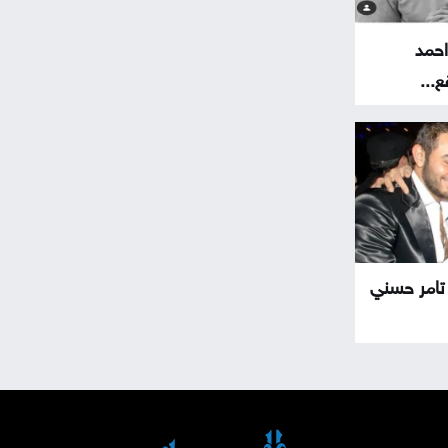
احمد
...
 تامر حسني