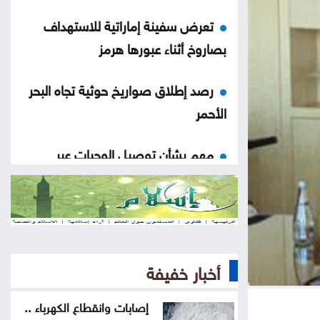
تعرض سفينة إماراتية للاستهداف
بصاروخ أثناء عبورها هرمز
رصد إطلاق صواريخ حوثية تجاه البحر
الأحمر
مهم بشأن توصيل الوجبات عبر
التطبيقات
تعليق الرحلات القادمة إلى مطار كاتانيا
بسبب الدخان البركاني
أخبار خفيفة
شيرين لمشهور تيك توك: بحبك
وبموت فيك
إصابات وانقطاع الكهرباء ..