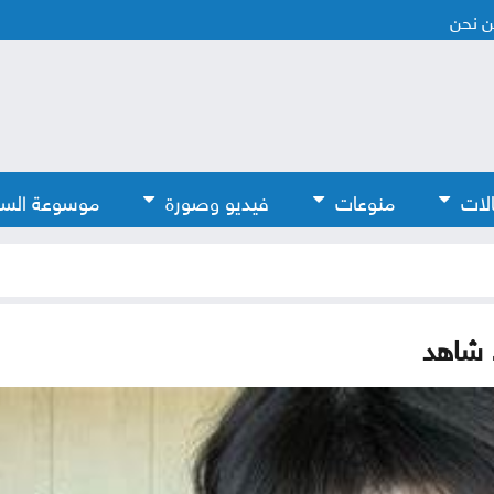
 نحن
لات
منوعات
فيديو وصورة
موسوعة الس
. شاهد