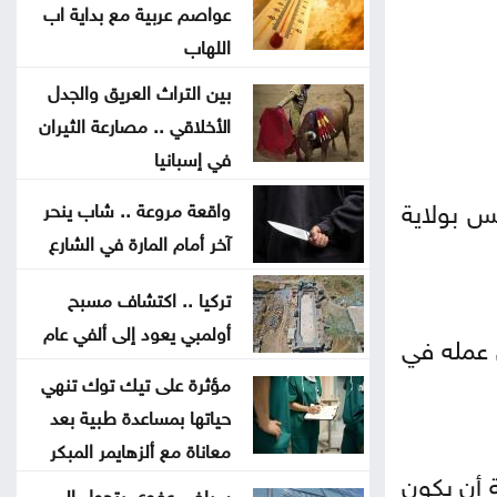
الدراسات تؤكد: الذكاء الاصطناعي
عواصم عربية مع بداية اب
تكنولوجيا بلا جدوى
اللهاب
بين التراث العريق والجدل
تشابُك القيامة والنهوض في
الأخلاقي .. مصارعة الثيران
فلسطين وإسرائيل
في إسبانيا
هزيمة ترامب في مفاوضات إيران
س بولاية
واقعة مروعة .. شاب ينحر
آخر أمام المارة في الشارع
«حياد» لبنان إلى الانقسام الواضح
تركيا .. اكتشاف مسبح
حول إسرائيل
أولمبي يعود إلى ألفي عام
ربة شمس خلال عمله في
هل سيعيش أبناؤنا حياة أسوأ منا
مؤثرة على تيك توك تنهي
حياتها بمساعدة طبية بعد
مات قبل تخرجه بشهر .. فيديو مؤثر
معاناة مع ألزهايمر المبكر
لأم تتسلم شهادة ابنها الراحل
 أن يكون
سيلفي عفوي يتحول إلى