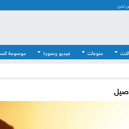
 نحن
لات
منوعات
فيديو وصورة
موسوعة الس
اصيل