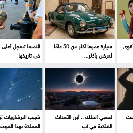
أقوى
سيارة عمرها أكثر من 50 عامًا
النمسا تسجل أعلى د
تُعرض بأكثر...
في تاريخها
عت
لمحبي الفلك .. أبرز الأحداث
شهب البرشاويات تز
الفلكية في آب
المملكة بهذا الموعد