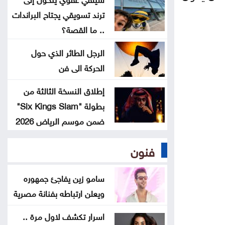
ترند تسويقي يجتاح البراندات
موجة حر قوية تضرب المنطقة بحرارة
.. ما القصة؟
تلامس 50 مئوية .. ماذا عن الأردن؟
الرجل الطائر الذي حول
البرلمان العربي يدين تفجيرًا إرهابيًا
الحركة الى فن
استهدف حافلة ركاب بريف دمشق
إطلاق النسخة الثالثة من
بطولة "Six Kings Slam"
ضمن موسم الرياض 2026
فنون
سامو زين يفاجئ جمهوره
ويعلن ارتباطه بفنانة مصرية
اسرار تكشف لاول مرة ..