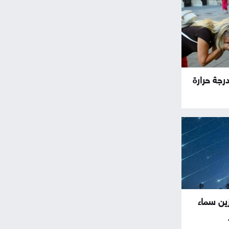
رجة حرارة
ين سماء