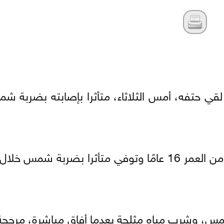
لقي حتفه، أمس الثلاثاء، متأثرا بإصابته بضربة شم
وذكرت وسائل الإعلام الجزائرية، أن الطالب يبلغ من العمر 16 عامًا وتوفي متأثرا بض
مس، وشرب مياه مثلجة بعدما أفاق مباشرة، مرجحة