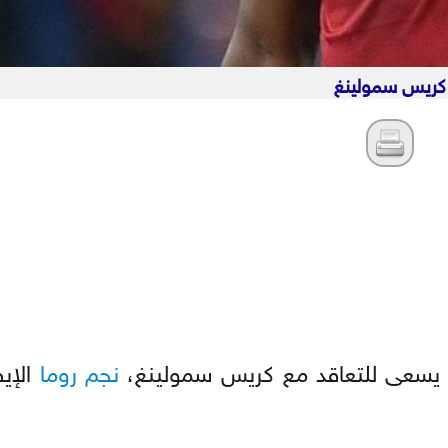
كريس سمولينغ
سعى للتعاقد مع كريس سمولينغ،
نجم
روما
الإي