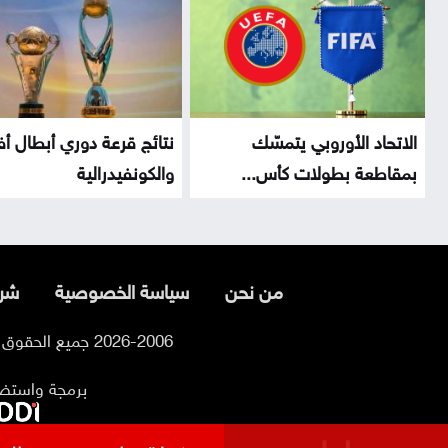
الاتحاد الأوروبي يتمسّك
نتائج قرعة دوري أبطال أف
بمقاطعة بطولات كأس...
والكونفيدرالية
من نحن
سياسة الخصوصية
شرو
2026-2006 جميع الحقوق محفوظة لموقع السوسنة
برمجة واستض
عاجل