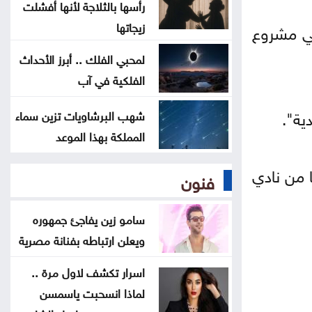
مات قبل تخرجه بشهر .. فيديو مؤثر
رأسها بالثلاجة لأنها أفشلت
لأم تتسلم شهادة ابنها الراحل
زيجاتها
 في مشروع
لمحبي الفلك .. أبرز الأحداث
موجة حر قوية تضرب المنطقة بحرارة
الفلكية في آب
تلامس 50 مئوية .. ماذا عن الأردن؟
ية".
شهب البرشاويات تزين سماء
المملكة بهذا الموعد
 من نادي
فنون
سامو زين يفاجئ جمهوره
ويعلن ارتباطه بفنانة مصرية
اسرار تكشف لاول مرة ..
لماذا انسحبت ياسمسن