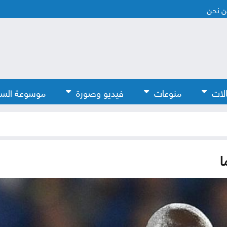
 نحن
لات
منوعات
فيديو وصورة
موسوعة الس
ا