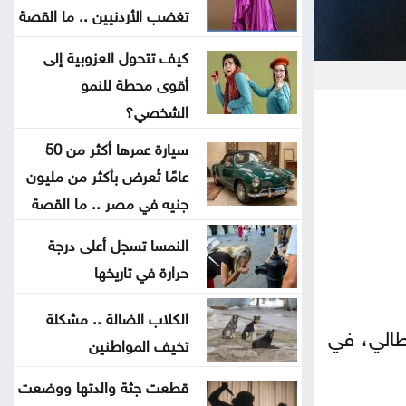
التفاصيل والموعد المتوقع لإعلانها
تغضب الأردنيين .. ما القصة
الدراسات تؤكد: الذكاء الاصطناعي
كيف تتحول العزوبية إلى
أقوى محطة للنمو
تكنولوجيا بلا جدوى
الشخصي؟
تشابُك القيامة والنهوض في
سيارة عمرها أكثر من 50
فلسطين وإسرائيل
عامًا تُعرض بأكثر من مليون
جنيه في مصر .. ما القصة
هزيمة ترامب في مفاوضات إيران
النمسا تسجل أعلى درجة
حرارة في تاريخها
«حياد» لبنان إلى الانقسام الواضح
حول إسرائيل
الكلاب الضالة .. مشكلة
طالي، في
تخيف المواطنين
هل سيعيش أبناؤنا حياة أسوأ منا
قطعت جثة والدتها ووضعت