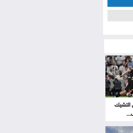
التشيك
..