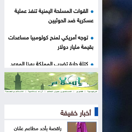
القوات المسلحة اليمنية تنفذ عملية
عسكرية ضد الحوثيين
توجه أمريكي لمنح كولومبيا مساعدات
بقيمة مليار دولار
كتلة حارة تضرب المملكة بهذا الموعد
لماذا لم تشارك مصر في اتفاق مكّة
اتفاقية مكة: مثلث الردع الجديد في
المنطقة
أخبار خفيفة
نتائج التوجيهي على الأبواب ..
راقصة بأحد مطاعم عمّان