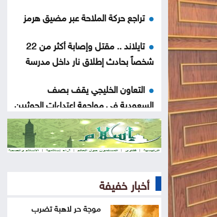
تراجع حركة الملاحة عبر مضيق هرمز
تايلاند .. مقتل وإصابة أكثر من 22
شخصاً بحادث إطلاق نار داخل مدرسة
التعاون الخليجي يقف بصف
السعودية في مواجهة اعتداءات الحوثيين
اختتام فعاليات الأسبوع السادس من
معسكرات الحسين للعمل والبناء
الذهب يتجه نحو أكبر مكاسب أسبوعية
أخبار خفيفة
منذ أشهر
موجة حر لاهبة تضرب