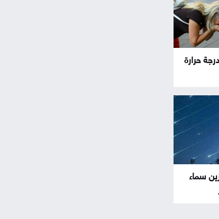
رجة حرارة
ين سماء