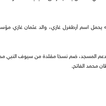
نه يحمل اسم أرطغرل غازي، والد عثمان غازي مؤس
دعم المسجد، ضم نسخا مقلدة من سيوف النبي م
ان محمد الفاتح.