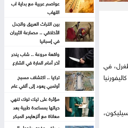
بعد العدوان الواسع .. الاحتلال
عواصم عربية مع بداية اب
ينسحب من مخيم قلنديا وكفر عقب
اللهاب
بين التراث العريق والجدل
المغرب يتعاون لإعادة القُصّر المغاربة
الأخلاقي .. مصارعة الثيران
الموجودين لدى إسبانيا
في إسبانيا
ارتفاع الدولار مقابل الين واليورو
واقعة مروعة .. شاب ينحر
الجمعة
آخر أمام المارة في الشارع
طغرل، في
ليفورنيا
تركيا .. اكتشاف مسبح
أسعار النفط تواصل ارتفاعها الجمعة
أولمبي يعود إلى ألفي عام
طقس صيفي عادي اليوم وارتفاع
مؤثرة على تيك توك تنهي
الأحد والاثنين
حياتها بمساعدة طبية بعد
لسيليكون،
معاناة مع ألزهايمر المبكر
بعد أقوى صعود منذ فبراير .. إلى أين
سيلفي عفوي يتحول إلى