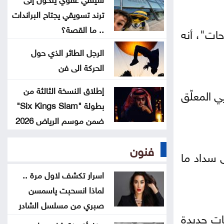
تتجه أسعار الذهب؟
ترند تسويقي يجتاح البراندات
.. ما القصة؟
ات"، أنه
تهنئة لــ الدكتور القاضي بسام
التلاهين
الرجل الطائر الذي حول
الحركة الى فن
بعد موسم التخريج .. هل أصبحت
إطلاق النسخة الثالثة من
ي المعلّق
الشهادة الجامعية كافية؟
بطولة "Six Kings Slam"
ضمن موسم الرياض 2026
فنون
 سداد ما
اسرار تكشف لاول مرة ..
لماذا انسحبت ياسمسن
صبري من مسلسل الشادر
ات جديدة