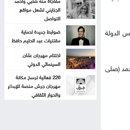
مفاجأة منة شلبي واحمد
الجنايني تشعل مواقع
التواصل
س الدولة
ضوابط جديدة لحماية
مقتنيات عبد الحليم حافظ
اختتام مهرجان عمّان
السينمائي الدولي
حمد (صلى
226 فعالية ترسخ مكانة
مهرجان جرش منصة للإبداع
والحوار الثقافي