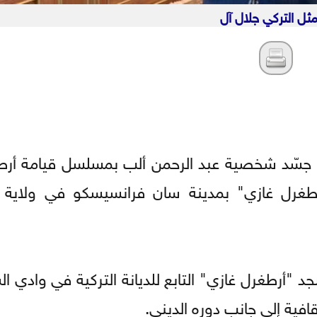
مثل التركي جلال آل
ي جسّد شخصية عبد الرحمن ألب بمسلسل قيامة أر
طغرل غازي" بمدينة سان فرانسيسكو في ولاية كا
د "أرطغرل غازي" التابع للديانة التركية في وادي ا
ية إلى جانب دوره الديني.