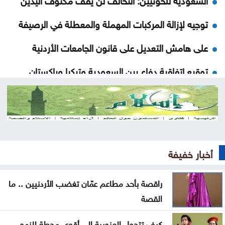
توجيه لإزالة المركبات المهملة والمعطلة في الرصيفة
على هامش التعديل على قانون الجامعات الأردنية
توقيع اتفاقية دفاع بين السعودية وتركيا وباكستان
الجامعة العربية تدين الهجمات على السعودية واليمن
تواصل فعاليات مهرجان صيف الأردن الجمعة
ارتفاع الأسهم البريطانية الجمعة
أخبار خفيفة
الرئيس الجديد لكولومبيا يتولى منصبه رسمياً اليوم
راقصة بأحد مطاعم عمّان تغضب الأردنيين .. ما
الأردن يدين الاعتداء الحوثي في نجران بالسعودية
القصة
إردوغان يصل إلى جدة
كيف تتحول العزوبية إلى أقوى محطة للنمو