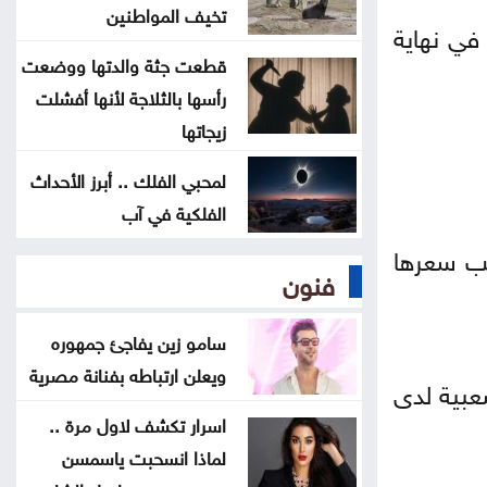
تزيد استهلاك الكهرباء في موجات الحر
تخيف المواطنين
في نهاية
قطعت جثة والدتها ووضعت
انطلاق رحلات برنامج أردننا جنة في
رأسها بالثلاجة لأنها أفشلت
الكرك
زيجاتها
عون: تقدم إيجابي في مفاوضات روما
لمحبي الفلك .. أبرز الأحداث
حول الحدود والأسرى
الفلكية في آب
بب سعرها
سامو زين يفاجئ جمهوره ويعلن
فنون
ارتباطه بفنانة مصرية
سامو زين يفاجئ جمهوره
ويعلن ارتباطه بفنانة مصرية
عبية لدى
اسرار تكشف لاول مرة ..
لماذا انسحبت ياسمسن