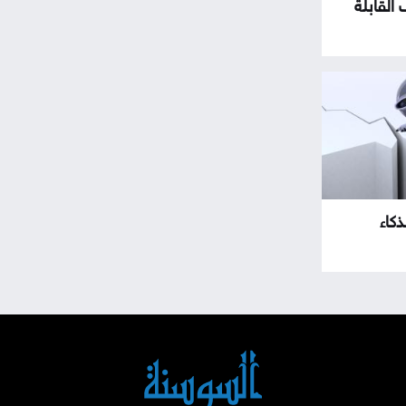
القابلة
كاء