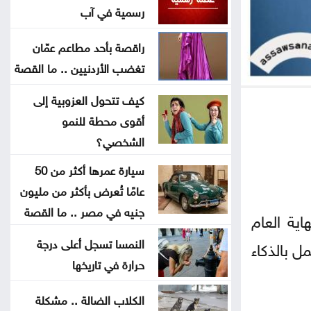
رسمية في آب
انطلاق منافسات بطولة الحسن
راقصة بأحد مطاعم عمّان
الدولية العاشرة للتايكواندو
تغضب الأردنيين .. ما القصة
مجلس الشيوخ الأميركي يتبنى
كيف تتحول العزوبية إلى
عقوبات جديدة على روسيا
أقوى محطة للنمو
الشخصي؟
الحوثيون يتبنون هجومًا على معسكر
سيارة عمرها أكثر من 50
للقوات الحكومية في مأرب
عامًا تُعرض بأكثر من مليون
جنيه في مصر .. ما القصة
عقوبات أميركية تستهدف منصات
ية العام
عملات رقمية مرتبطة بتمويل الحرس
النمسا تسجل أعلى درجة
 بالذكاء
الثوري
حرارة في تاريخها
البناء الوطني: المباني غير المعزولة
الكلاب الضالة .. مشكلة