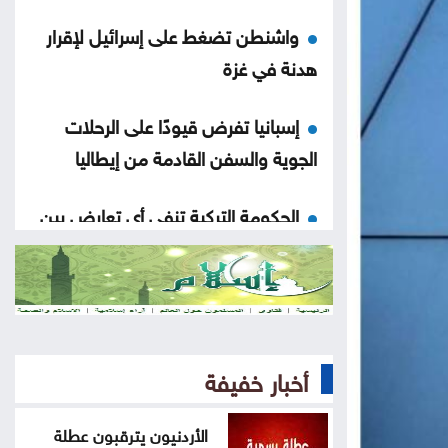
واشنطن تضغط على إسرائيل لإقرار
هدنة في غزة
إسبانيا تفرض قيودًا على الرحلات
الجوية والسفن القادمة من إيطاليا
الحكومة التركية تنفي أي تعارض بين
اتفاقية الدفاع والتزامات الناتو
مسؤول أميركي: تقدم في محادثات
عُمان وإيران حول مضيق هرمز
أخبار خفيفة
تنفيذ حزمة مشاريع تنموية بالكرك
لدعم البيئة الاستثمارية
الأردنيون يترقبون عطلة