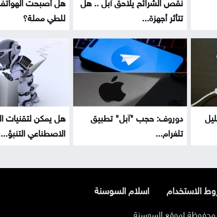
نقص الشرائح يلاحق آبل .. هل
هل أصبحت الهواتف 
تتأثر أجهزة...
للطي مملة؟
ليل
دوروف: حجب "آبل" تطبيق
هل يمكن لتقنيات الذ
تلغرام...
الاصطناعي التنبؤ...
ط الاستخدام
اسلام السوسنة