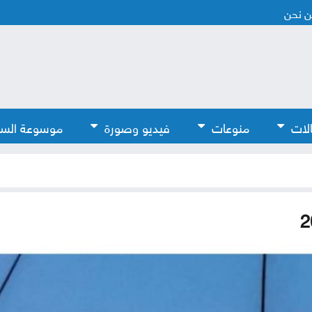
 نحن
لات
منوعات
فيديو وصورة
موسوعة الس