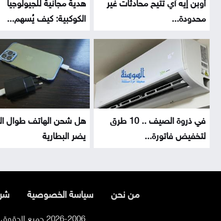
أوبن إيه آي تتيح محادثات غير
هدية مجانية للجيولوجيا
محدودة...
الكوكبية: كيف يُسهم...
في ذروة الصيف .. 10 طرق
هل شحن الهاتف طوال ال
لتخفيض فاتورة...
يضر البطارية
من نحن
سياسة الخصوصية
شرو
2026-2006 جميع الحقوق محفوظة لموقع السوسنة