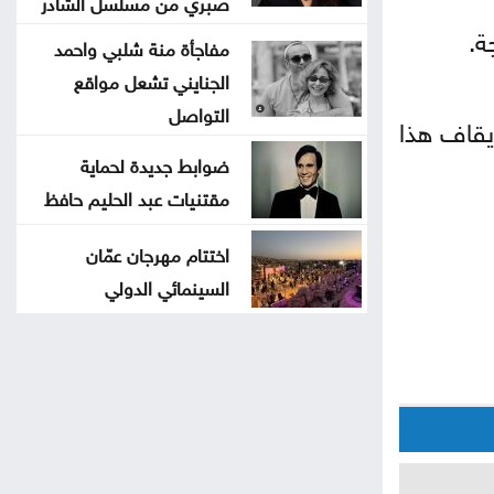
صبري من مسلسل الشادر
ة.
مفاجأة منة شلبي واحمد
الجنايني تشعل مواقع
التواصل
دة بكاميرا بحلول عام 2027، ولكن تم إيقاف هذا
ضوابط جديدة لحماية
مقتنيات عبد الحليم حافظ
اختتام مهرجان عمّان
السينمائي الدولي