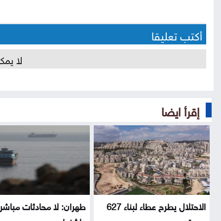
أكتب تعليقا
لا يمك
إقرأ ايضا
الاحتلال يطرح عطاء لبناء 627
طهران: لا محادثات مباشر
وحدة...
واشنطن...