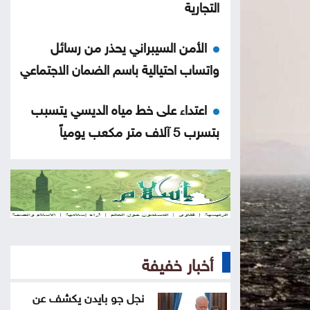
التجارية
الأمن السيبراني يحذر من رسائل
واتساب احتيالية باسم الضمان الاجتماعي
اعتداء على خط مياه الديسي يتسبب
بتسرب 5 آلاف متر مكعب يومياً
57 حافلة تبدأ التشغيل التجريبي لخطّي
إربد–الزرقاء وإربد–جرش
منذ بداية العام .. إغلاق 12 محطة
محروقات وضبط مخالفات بنزين
أخبار خفيفة
العودات: قانون هيئة الاعتماد يدمج
نجل جو بايدن يكشف عن