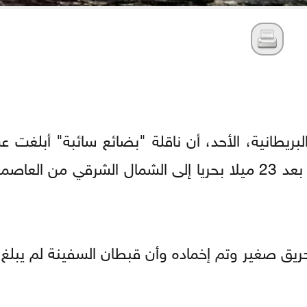
لبريطانية، الأحد، أن ناقلة "بضائع سائبة" أبلغت 
للاستهداف بمقذوف مجهول خلال إبحارها على بعد 23 ميلا بحريا إلى الشمال الشرقي م
يق صغير وتم إخماده وأن قبطان السفينة لم يبلغ