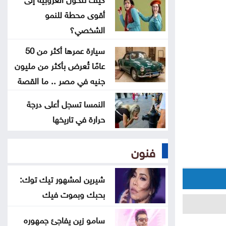
لتغطية انتخابات غرف الصناعة 2026
أقوى محطة للنمو
الشخصي؟
استقرار أسعار الذهب في السوق
سيارة عمرها أكثر من 50
المحلية الأحد
عامًا تُعرض بأكثر من مليون
جنيه في مصر .. ما القصة
تجارة عمّان: أسعار المستلزمات
المدرسية مستقرة ومتوافرة بكثرة
النمسا تسجل أعلى درجة
حرارة في تاريخها
صندوق الحج يحقق أرباحاً بـ24.9
مليون وموجوداته 448 مليوناً
فنون
شيرين لمشهور تيك توك:
بحبك وبموت فيك
سامو زين يفاجئ جمهوره