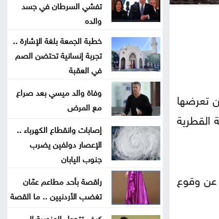
هيئتين ولا ينشئ هيئة جديدة
تفشي السرطان في جسد
والده
مؤتمر صحفي لإعلان نتائج وأوائل
خطبة الجمعة بلغة الإشارة ..
التوجيهي الخامسة مساء الاثنين
تجربة إنسانية تحتضن الصم
في العقبة
الاحتلال يطرح عطاء لبناء 627 وحدة
وفاة والد ميسي بعد صراع
استيطانية جديدة بالقدس
عن تعرضها
مع المرض
ن العاصمة القطرية
طهران: لا محادثات مباشرة مع
إصابات وانقطاع الكهرباء ..
واشنطن واستمرار إغلاق هرمز
الإعصار دولفين يضرب
جنوب اليابان
تصاريح عمل السوريين بالأردن تتراجع
 عن وقوع
خلال النصف الأول من العام
راقصة بأحد مطاعم عمّان
تغضب الأردنيين .. ما القصة
المستقلة للانتخاب تعتمد الصحفيين
كيف تتحول العزوبية إلى