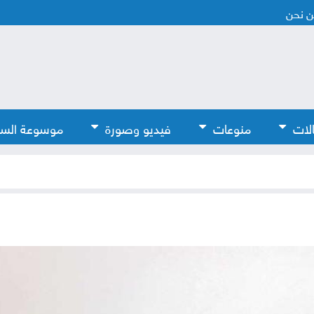
 نحن
لات
منوعات
فيديو وصورة
موسوعة الس