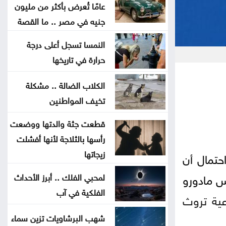
عامًا تُعرض بأكثر من مليون
اتهامات الأمير علي تهز الفيفا .. ماذا
جنيه في مصر .. ما القصة
قالت الصحافة العالمية عن إنفانتينو؟
النمسا تسجل أعلى درجة
حرارة في تاريخها
إسبانيا تسعى لاستضافة نهائي
مونديال 2030 بدلًا من المغرب
الكلاب الضالة .. مشكلة
تخيف المواطنين
سيارة عمرها أكثر من 50 عامًا تُعرض
قطعت جثة والدتها ووضعت
بأكثر من مليون جنيه في مصر .. ما
رأسها بالثلاجة لأنها أفشلت
القصة
زيجاتها
حتمال أن
نقص الشرائح يلاحق آبل .. هل تتأثر
اس مادورو
لمحبي الفلك .. أبرز الأحداث
أجهزة آيفون وماك؟
الفلكية في آب
عية تروث
هل أصبحت الهواتف القابلة للطي
شهب البرشاويات تزين سماء