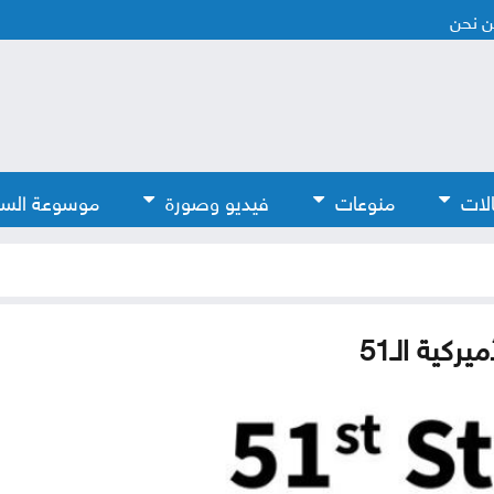
 نحن
لات
منوعات
فيديو وصورة
موسوعة الس
كية الـ51