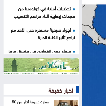
تحذيرات أمنية في كولومبيا من
هجمات إرهابية أثناء مراسم التنصيب
أجواء صيفية مستقرة حتى الأحد مع
تراجع تأثير الكتلة الحارة
سماع دوي انفجارين في مضيق هرمز
أثناء عبور ناقلة
مقتل جنديين إسرائيليين في جنوب
لبنان
أخبار خفيفة
كيف حول الاتحاد الأردني جائزة رياضية
إلى معركة أخلاقية هزت عرش فيفا
سيارة عمرها أكثر من 50