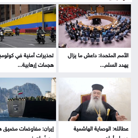
الأمم المتحدة: داعش ما يزال
تحذيرات أمنية في كولومب
يهدد السلم...
هجمات إرهابية...
عطالله: الوصاية الهاشمية
إيران: مفاوضات مضيق ه
صمام أمان...
مع عُمان في...