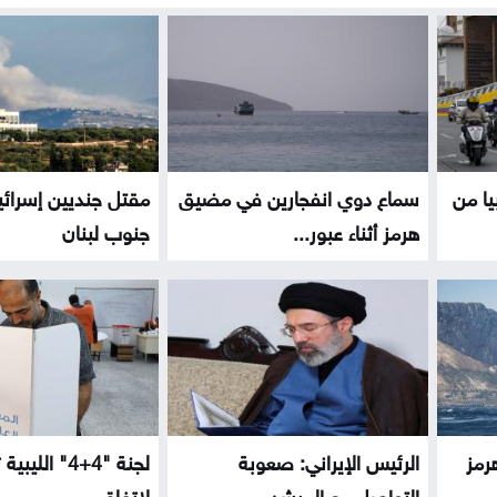
يا من
سماع دوي انفجارين في مضيق
مقتل جنديين إسرائي
هرمز أثناء عبور...
جنوب لبنان
رمز
الرئيس الإيراني: صعوبة
لجنة "4+4" الل
التواصل مع المرشد...
لاتفاق...