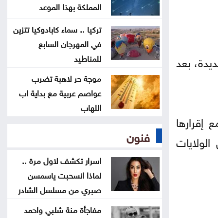
مملة؟
المملكة بهذا الموعد
تركيا .. سماء كابادوكيا تتزين
5 إشارات قد يرسلها القلب قبل
في المهرجان السابع
الجلطة .. لا تتجاهلها
للمناطيد
يدة، بعد
العدو الخفي للمسافرين .. لماذا
موجة حر لاهبة تضرب
عواصم عربية مع بداية اب
يرهقك اختلاف التوقيت
اللهاب
 إقرارها
وداعا لعسر الهضم .. طرق منزلية
فنون
بسيطة تمنح معدتك الراحة
الولايات
اسرار تكشف لاول مرة ..
لماذا انسحبت ياسمسن
صبري من مسلسل الشادر
مفاجأة منة شلبي واحمد