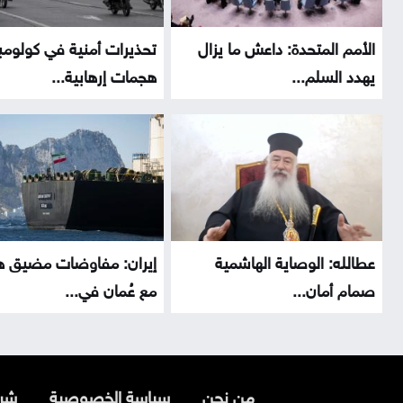
الأمم المتحدة: داعش ما يزال
تحذيرات أمنية في كولومب
يهدد السلم...
هجمات إرهابية...
عطالله: الوصاية الهاشمية
إيران: مفاوضات مضيق ه
صمام أمان...
مع عُمان في...
من نحن
سياسة الخصوصية
شرو