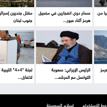
يا من
سماع دوي انفجارين في مضيق
مقتل جنديين إسرائي
هرمز أثناء عبور...
جنوب لبنان
رمز
الرئيس الإيراني: صعوبة
لجنة "4+4" الل
التواصل مع المرشد...
لاتفاق...
ط الاستخدام
اسلام السوسنة