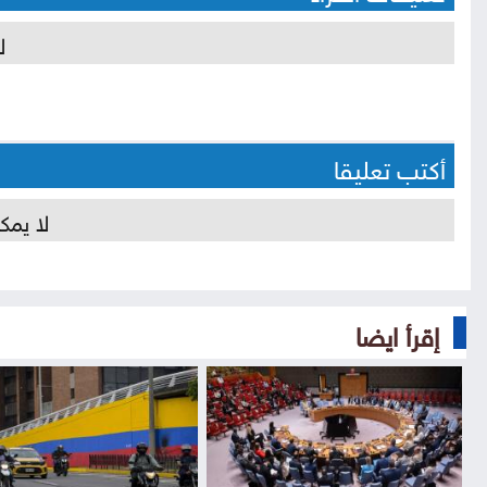
ل
أكتب تعليقا
لا يمك
إقرأ ايضا