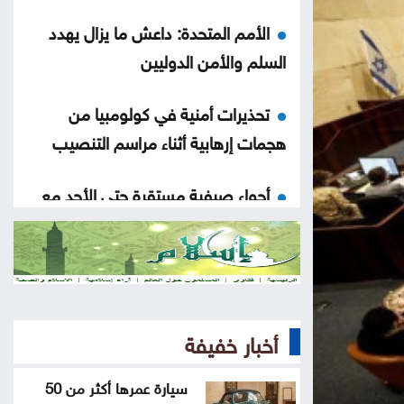
الأمم المتحدة: داعش ما يزال يهدد
السلم والأمن الدوليين
تحذيرات أمنية في كولومبيا من
هجمات إرهابية أثناء مراسم التنصيب
أجواء صيفية مستقرة حتى الأحد مع
تراجع تأثير الكتلة الحارة
سماع دوي انفجارين في مضيق هرمز
أثناء عبور ناقلة
أخبار خفيفة
مقتل جنديين إسرائيليين في جنوب
لبنان
سيارة عمرها أكثر من 50