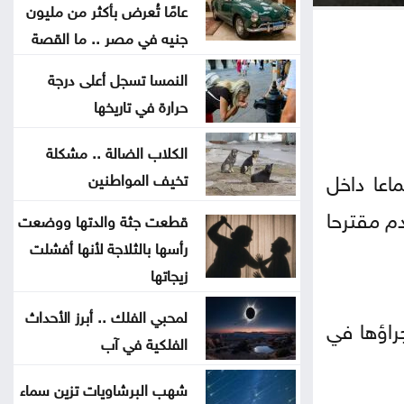
عامًا تُعرض بأكثر من مليون
كيف حول الاتحاد الأردني جائزة رياضية
جنيه في مصر .. ما القصة
إلى معركة أخلاقية هزت عرش فيفا
النمسا تسجل أعلى درجة
حرارة في تاريخها
اتهامات الأمير علي تهز الفيفا .. ماذا
قالت الصحافة العالمية عن إنفانتينو؟
الكلاب الضالة .. مشكلة
اعا داخل
تخيف المواطنين
إسبانيا تسعى لاستضافة نهائي
دم مقترحا
قطعت جثة والدتها ووضعت
مونديال 2030 بدلًا من المغرب
رأسها بالثلاجة لأنها أفشلت
زيجاتها
سيارة عمرها أكثر من 50 عامًا تُعرض
بأكثر من مليون جنيه في مصر .. ما
لمحبي الفلك .. أبرز الأحداث
راؤها في
القصة
الفلكية في آب
نقص الشرائح يلاحق آبل .. هل تتأثر
شهب البرشاويات تزين سماء