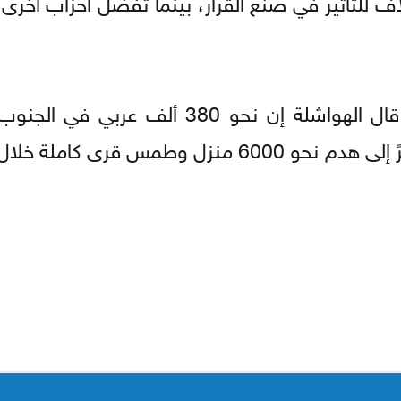
اف للتأثير في صنع القرار، بينما تفضل أحزاب أخرى 
وفيما يتعلق بالأوضاع في النقب وبئر السبع، قال الهواشلة إن نحو 380
أوضاعا صعبة بسبب التمييز وهدم المنازل، مشيرً إلى هدم نحو 6000 منزل وطمس 