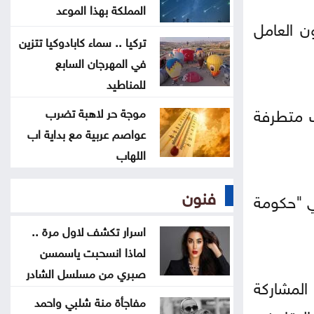
أجهزة آيفون وماك؟
المملكة بهذا الموعد
ن العامل
تركيا .. سماء كابادوكيا تتزين
هل أصبحت الهواتف القابلة للطي
في المهرجان السابع
مملة؟
للمناطيد
ت متطرفة
5 إشارات قد يرسلها القلب قبل
موجة حر لاهبة تضرب
عواصم عربية مع بداية اب
الجلطة .. لا تتجاهلها
اللهاب
العدو الخفي للمسافرين .. لماذا
فنون
ي "حكومة
يرهقك اختلاف التوقيت
اسرار تكشف لاول مرة ..
لماذا انسحبت ياسمسن
صبري من مسلسل الشادر
المشاركة
مفاجأة منة شلبي واحمد