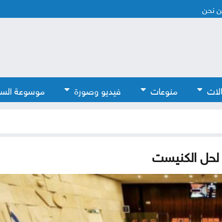
 نحن
لات
منوعات
فيديو وصورة
موسوعة الس
 لحل الكنيست