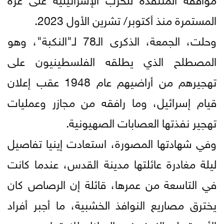
المستمرة منذ أكتوبر/ تشرين الأول 2023.
وحلت، الجمعة، الذكرى الـ78 لـ"النكبة"، وهو
المصطلح الذي يطلقه الفلسطينيون على
تهجيرهم من أراضيهم عام 1948 عقب إعلان
قيام إسرائيل، وما رافقه من مجازر وعمليات
تهجير نفذتها العصابات الصهيونية.
وفي شهادتها المصورة، استعادت إينيا تفاصيل
ليلة مغادرة عائلتها مدينة القدس، عندما كانت
في التاسعة من عمرها، قائلة إن الرصاص كان
يخترق مصاريع النوافذ الخشبية، ما أجبر أفراد
الأسرة على الزحف نحو السلالم للاحتماء.