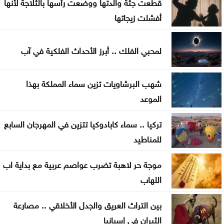
قطعت جثة والدتها ووضعت رأسها بالثلاجة لأنها
المياه
أفشلت زيجاتها
ارتفاع جديد بأسعار الذهب بمقدار 30 قرشًا محليًا الاثنين
لمحبي الفلك .. أبرز الأحداث الفلكية في آب
الأمن العام يتوعد مطلقي العيارات النارية بالتزامن مع
نتائج التوجيهي
شهب البرشاويات تزين سماء المملكة بهذا
ارتفاع رخص الأبنية في المملكة 3.2% خلال النصف
الموعد
الأول من 2026
تركيا .. سماء كابادوكيا تتزين في المهرجان السابع
التربية تحذر من صفحات وهمية على تيليغرام تدّعي
للمناطيد
تعديل نتائج التوجيهي
موجة حر لاهبة تضرب عواصم عربية مع بداية اب
روسيا تسقط 456 مسيّرة أوكرانية وتعلن عن قتلى
اللهاب
بين التراث العريق والجدل الأخلاقي .. مصارعة
الثيران في إسبانيا