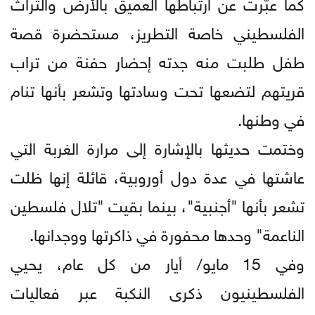
كما عبّرت عن ارتباطها العميق بالأرض والتراث
الفلسطيني خاصة التطريز، مستحضرة قصة
طفل طلبت منه جدته إحضار حفنة من تراب
قريتهم لتضعها تحت وسادتها وتشعر بأنها تنام
في وطنها.
وختمت حديثها بالإشارة إلى مرارة الغربة التي
عاشتها في عدة دول أوروبية، قائلة إنها ظلت
تشعر بأنها "أجنبية"، بينما بقيت "تلال فلسطين
الناعمة" وحدها محفورة في ذاكرتها ووجدانها.
وفي 15 مايو/ أيار من كل عام، يحيي
الفلسطينيون ذكرى النكبة عبر فعاليات