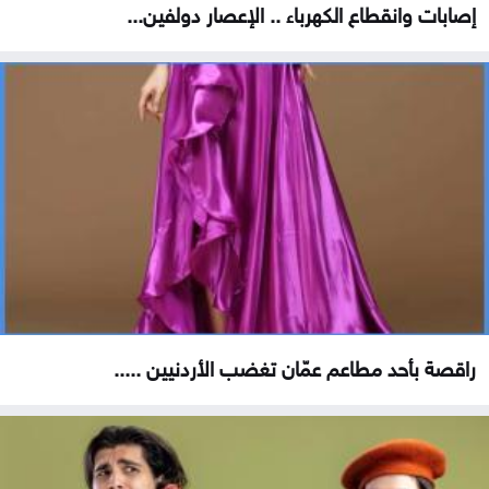
إصابات وانقطاع الكهرباء .. الإعصار دولفين...
راقصة بأحد مطاعم عمّان تغضب الأردنيين .....