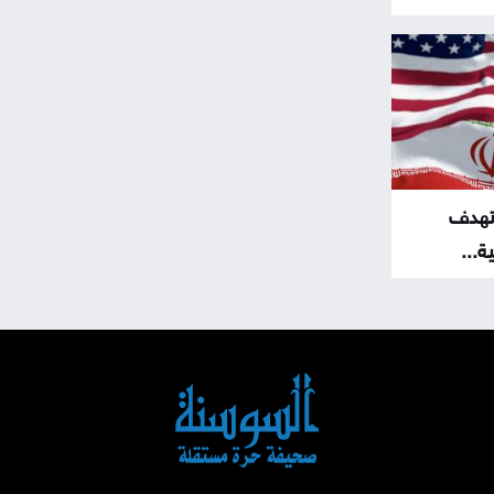
تهدف
...