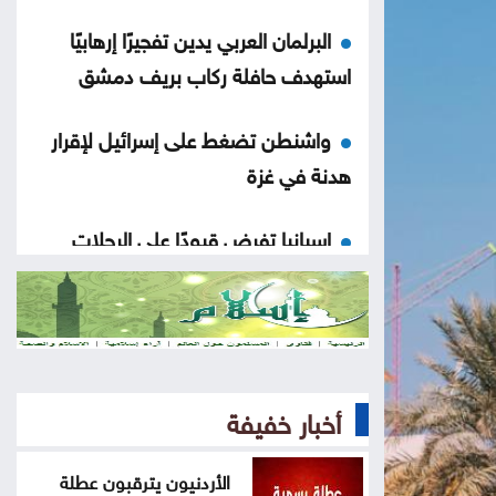
البرلمان العربي يدين تفجيرًا إرهابيًا
استهدف حافلة ركاب بريف دمشق
واشنطن تضغط على إسرائيل لإقرار
هدنة في غزة
إسبانيا تفرض قيودًا على الرحلات
الجوية والسفن القادمة من إيطاليا
الحكومة التركية تنفي أي تعارض بين
اتفاقية الدفاع والتزامات الناتو
أخبار خفيفة
مسؤول أميركي: تقدم في محادثات
عُمان وإيران حول مضيق هرمز
الأردنيون يترقبون عطلة