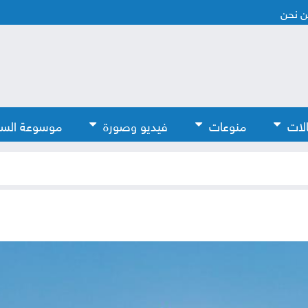
 نحن
لات
منوعات
فيديو وصورة
موسوعة الس