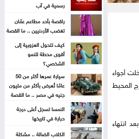
رسمية في آب
تنفيذ حزمة مشاريع تنموية بالكرك
راقصة بأحد مطاعم عمّان
لدعم البيئة الاستثمارية
تغضب الأردنيين .. ما القصة
انطلاق منافسات بطولة الحسن
كيف تتحول العزوبية إلى
الدولية العاشرة للتايكواندو
أقوى محطة للنمو
الشخصي؟
مجلس الشيوخ الأميركي يتبنى
لت مع 3 طائرات مسيّرة دخلت أجواء
سيارة عمرها أكثر من 50
عقوبات جديدة على روسيا
رج المحيط
عامًا تُعرض بأكثر من مليون
جنيه في مصر .. ما القصة
الحوثيون يتبنون هجومًا على معسكر
للقوات الحكومية في مأرب
النمسا تسجل أعلى درجة
حرارة في تاريخها
د انتهاء
عقوبات أميركية تستهدف منصات
عملات رقمية مرتبطة بتمويل الحرس
الكلاب الضالة .. مشكلة