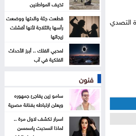
الثوري
تخيف المواطنين
قطعت جثة والدتها ووضعت
ة التصدي
البناء الوطني: المباني غير المعزولة
رأسها بالثلاجة لأنها أفشلت
تزيد استهلاك الكهرباء في موجات الحر
زيجاتها
انطلاق رحلات برنامج أردننا جنة في
لمحبي الفلك .. أبرز الأحداث
الكرك
الفلكية في آب
عون: تقدم إيجابي في مفاوضات روما
فنون
حول الحدود والأسرى
سامو زين يفاجئ جمهوره
ويعلن ارتباطه بفنانة مصرية
اسرار تكشف لاول مرة ..
لماذا انسحبت ياسمسن