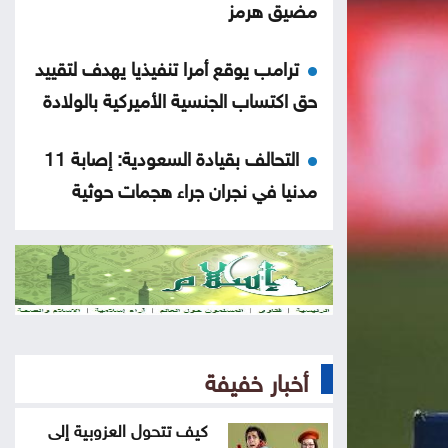
مضيق هرمز
ترامب يوقع أمرا تنفيذيا يهدف لتقييد
حق اكتساب الجنسية الأميركية بالولادة
التحالف بقيادة السعودية: إصابة 11
مدنيا في نجران جراء هجمات حوثية
انخفاض مؤشرات الأسهم الأميركية
الشيباني: زعزعة الأمن لن تثنينا عن
المضي في مسار التعافي وبناء الدولة
أخبار خفيفة
ترامب: أعتقد أن حرب إيران ستنتهي
قريبا جدا
كيف تتحول العزوبية إلى