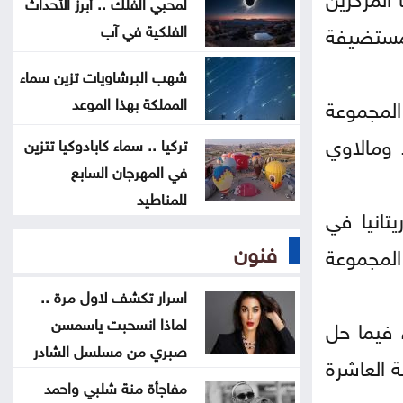
لمحبي الفلك .. أبرز الأحداث
جيشها في غزة
لمستضيفة
الفلكية في آب
إسطنبول .. ثالث أكبر سفينة رافعات
شهب البرشاويات تزين سماء
بالعالم تمر عبر مضيق البوسفور
المجموعة
المملكة بهذا الموعد
 ومالاوي
الأردن يدين التفجير الإرهابي الذي
تركيا .. سماء كابادوكيا تتزين
في المهرجان السابع
استهدف حافلة في جرمانا بريف دمشق
للمناطيد
تانيا في
غوتيريش يدعو روسيا وأوكرانيا إلى
فنون
المجموعة
تجنب استهداف المدنيين
اسرار تكشف لاول مرة ..
لماذا انسحبت ياسمسن
 فيما حل
صبري من مسلسل الشادر
ة العاشرة
مفاجأة منة شلبي واحمد