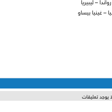
ندا – ليبيريا
ا – غينيا بيساو
ا يوجد تعليقات