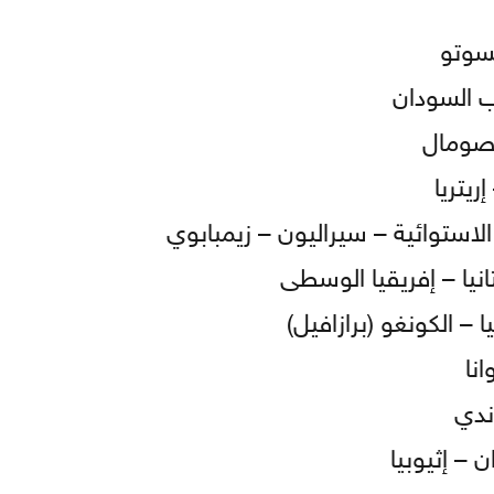
يسوتو
ب السودان
الصومال
ريتريا
الاستوائية – سيراليون – زيمبابوي
نيا – إفريقيا الوسطى
 – الكونغو (برازافيل)
نا
وندي
 – إثيوبيا