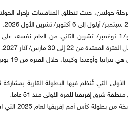
ة جولتين، حيث تنطلق المنافسات بإجراء الجولتي
بينما ستلعب الجولتان الثالثة والرابعة بين 9 و17 نوفمبر/ تشرين الثاني من العام نف
ن 22 إلى 30 مارس/ آذار 2027.
وتقام بطولة كأس أمم إفريقيا 27
 الأولى التي تُنظم فيها البطولة القارية بمشاركة
 شرق إفريقيا للمرة الأولى منذ 51 عاما.
مع العلم بأن المنتخب المغربي هو الفائز بآ