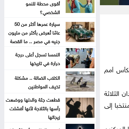
أقوى محطة للنمو
بلدية جرش الكبرى: تكليف الحوامدة
الشخصي؟
مديراً لدائرة الخدمات العامة
سيارة عمرها أكثر من 50
عامًا تُعرض بأكثر من مليون
نظرية E-N وفرضية تحمل التكاليف
جنيه في مصر .. ما القصة
على حساب المواطنN
النمسا تسجل أعلى درجة
500 ألف دينار لدعم مشاريع البنية
حرارة في تاريخها
لكأس أمم
التحتية في الوسطية
الكلاب الضالة .. مشكلة
تخيف المواطنين
بشيكطاش يعود من التشيك بفوز
با تشمها فرق البلدان الثلاثة
ثمين في ذهاب تمهيدي الدوري
قطعت جثة والدتها ووضعت
طولة، حيث ستحدد القرعة مسار المنتخبات نحو النهائيات والتي سيتأهل منها 24 منتخبا إلى
الأوروبي
رأسها بالثلاجة لأنها أفشلت
زيجاتها
أوغندا توافق على نشر وحدة من
سيتأهل صاحبا المركزين