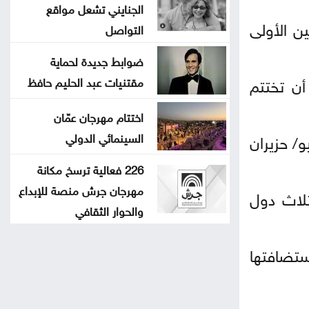
الجنايني تشعل مواقع
ن الأولى
التواصل
ضوابط جديدة لحماية
سه، على أن تختتم
مقتنيات عبد الحليم حافظ
اختتام مهرجان عمّان
20 في 3 دول هي تنزانيا وأوغندا وكينيا، خلال الفترة من 19 يونيو/ حزيران
السينمائي الدولي
226 فعالية ترسخ مكانة
مهرجان جرش منصة للإبداع
 ثلاث دول
والحوار الثقافي
خر نسخة من بطولة كأس أمم إفريقيا لعام 2025 التي استضافتها