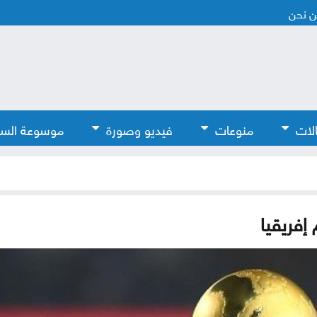
 نحن
لات
منوعات
فيديو وصورة
موسوعة الس
إفريقيا