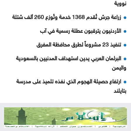
نووية
زراعة جرش تُقدم 1368 خدمة وتُوزع 260 ألف شتلة
الأردنيون يترقبون عطلة رسمية في آب
تنفيذ 23 مشروعاً لطرق محافظة المفرق
البرلمان العربي يدين استهداف المدنيين بالسعودية
واليمن
ارتفاع حصيلة الهجوم الذي نفذه تلميذ على مدرسة
بتايلند
70 ألفا يؤدون صلاة الجمعة بالأقصى
احتراق 3206 مركبات في الأردن خلال عامين
منتخب الشباب يلتقي نظيره الكويتي ودياً غداً