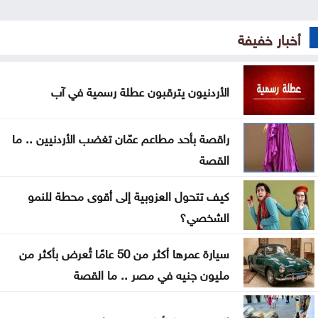
السعودية للحوثيين: التحالف لن يقف مكتوف اليدين
أخبار خفيفة
توجيه لإزالة المركبات المهملة والمعطلة في الرصيفة
الأردنيون يترقبون عطلة رسمية في آب
على هامش التعديل على قانون الجامعات الأردنية
توقيع اتفاقية دفاع بين السعودية وتركيا وباكستان
راقصة بأحد مطاعم عمّان تغضب الأردنيين .. ما
القصة
الجامعة العربية تدين الهجمات على السعودية واليمن
كيف تتحول العزوبية إلى أقوى محطة للنمو
تواصل فعاليات مهرجان صيف الأردن الجمعة
الشخصي؟
سيارة عمرها أكثر من 50 عامًا تُعرض بأكثر من
مليون جنيه في مصر .. ما القصة