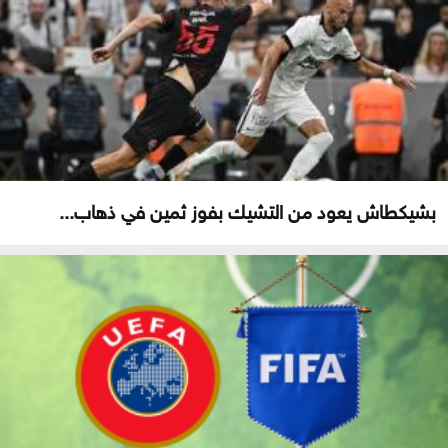
بشيكطاش يعود من التشيك بفوز ثمين في ذهاب...