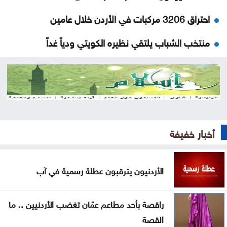
احتراق 3206 مركبات في الأردن خلال عامين
منتخب الشباب يلتقي نظيره الكويتي ودياً غداً
السعودية للحوثيين: التحالف لن يقف مكتوف اليدين
توجيه لإزالة المركبات المهملة والمعطلة في الرصيفة
على هامش التعديل على قانون الجامعات الأردنية
أخبار خفيفة
توقيع اتفاقية دفاع بين السعودية وتركيا وباكستان
الجامعة العربية تدين الهجمات على السعودية واليمن
الأردنيون يترقبون عطلة رسمية في آب
تواصل فعاليات مهرجان صيف الأردن الجمعة
راقصة بأحد مطاعم عمّان تغضب الأردنيين .. ما
ارتفاع الأسهم البريطانية الجمعة
القصة