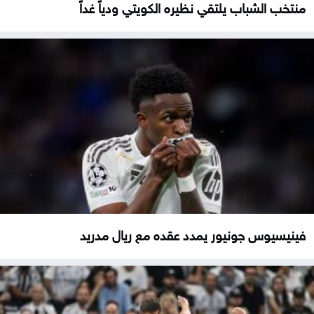
منتخب الشباب يلتقي نظيره الكويتي ودياً غداً
فينيسيوس جونيور يمدد عقده مع ريال مدريد