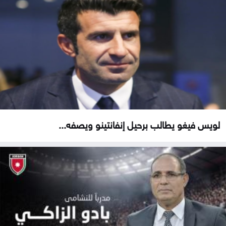
لويس فيغو يطالب برحيل إنفانتينو ويصفه...