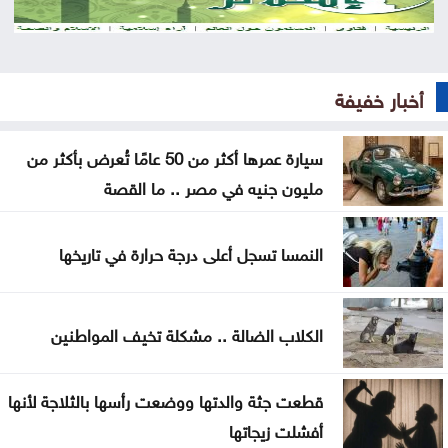
وعمان
محافظة القدس: أحداث قلنديا تهدد المخيمات
الفلسطينية وقضية اللاجئين
أخبار خفيفة
الاحتلال يعتقل ويحقق ميدانيا مع أكثر من 60 فلسطينيا
سيارة عمرها أكثر من 50 عامًا تُعرض بأكثر من
من مخيم قلنديا
مليون جنيه في مصر .. ما القصة
قلنديا تحت الحصار .. الرئاسة الفلسطينية تحذر من
مخطط يستهدف المخيمات
النمسا تسجل أعلى درجة حرارة في تاريخها
وزير الاقتصاد الرقمي يفتتح المركز التكنولوجي منصة
الشمال في إربد
الكلاب الضالة .. مشكلة تخيف المواطنين
بيان صادر عن اللجنة النقابية للعاملين في شركة البوتاس
قطعت جثة والدتها ووضعت رأسها بالثلاجة لأنها
العربية
أفشلت زيجاتها