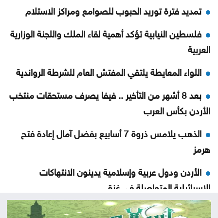
تمديد فترة توريد الحبوب للصوامع ومراكز الاستلام
فلسطين النيابية تؤكد أهمية لقاء الملك واللجنة الوزارية
العربية
اللواء المعايطة يلتقي المفتش العام للشرطة الرواندية
بعد 8 أشهر من التأخير .. فيفا يصرف مستحقات منتخب
الأردن بكأس العرب
الذهب يلامس ذروة 7 أسابيع بفضل آمال إعادة فتح
هرمز
الأردن ودول عربية وإسلامية يدينون الانتهاكات
الإسرائيلية المتواصلة في غزة
النفط يرتفع وسط حذر بشأن نتائج المحادثات بين إيران