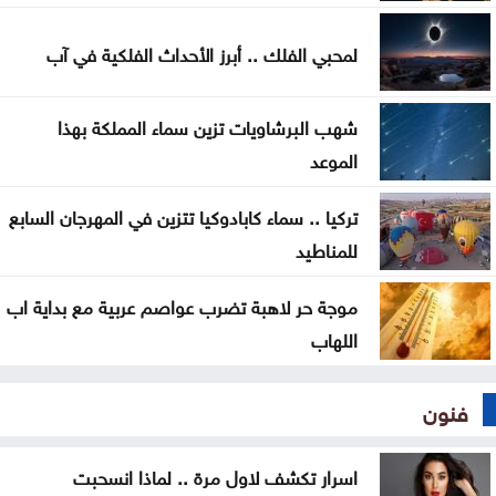
ندوة بعنوان المفرق .. عروس البادية ودورها في بناء
السردية الأردنية الأحد
لمحبي الفلك .. أبرز الأحداث الفلكية في آب
عمان الاهلية بطلة الجامعات الأردنية في الكراتيه للطلاب
شهب البرشاويات تزين سماء المملكة بهذا
ووصيفه البطولة للطالبات .. صور
الموعد
سياحة عجلون تطلق رحلات برنامج أردننا جنة إلى مختلف
تركيا .. سماء كابادوكيا تتزين في المهرجان السابع
مناطق المملكة
للمناطيد
موجة حر لاهبة تضرب عواصم عربية مع بداية اب
اللهاب
فنون
اسرار تكشف لاول مرة .. لماذا انسحبت