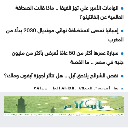
اتهامات الأمير علي تهز الفيفا .. ماذا قالت الصحافة
العالمية عن إنفانتينو؟
إسبانيا تسعى لاستضافة نهائي مونديال 2030 بدلًا من
المغرب
سيارة عمرها أكثر من 50 عامًا تُعرض بأكثر من مليون
جنيه في مصر .. ما القصة
نقص الشرائح يلاحق آبل .. هل تتأثر أجهزة آيفون وماك؟
هل أصبحت الهواتف القابلة للطي مملة؟
5 إشارات قد يرسلها القلب قبل الجلطة .. لا تتجاهلها
العدو الخفي للمسافرين .. لماذا يرهقك اختلاف التوقيت