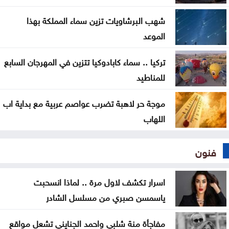
لجنة "4+4" الليبية تتوصل لاتفاق بشأن تعيين رئيس
شهب البرشاويات تزين سماء المملكة بهذا
مفوضية الانتخابات
الموعد
تركيا .. سماء كابادوكيا تتزين في المهرجان السابع
للمناطيد
موجة حر لاهبة تضرب عواصم عربية مع بداية اب
اللهاب
فنون
اسرار تكشف لاول مرة .. لماذا انسحبت
ياسمسن صبري من مسلسل الشادر
مفاجأة منة شلبي واحمد الجنايني تشعل مواقع