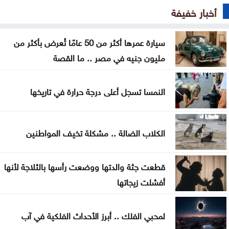
وداعا لعسر الهضم .. طرق منزلية بسيطة تمنح معدتك
أخبار خفيفة
الراحة
هل تأكل البطيخ مع الخبز؟ خبراء يوضحون ما قد يحدث
سيارة عمرها أكثر من 50 عامًا تُعرض بأكثر من
لجسمك
مليون جنيه في مصر .. ما القصة
عطالله: الوصاية الهاشمية صمام أمان للمقدسات في
النمسا تسجل أعلى درجة حرارة في تاريخها
القدس
أعيان: مواقف الملك تعكس التزامًا أردنيًا راسخًا بالدفاع
الكلاب الضالة .. مشكلة تخيف المواطنين
عن القدس ومقدساتها
إيران: مفاوضات مضيق هرمز مع عُمان في مراحلها
قطعت جثة والدتها ووضعت رأسها بالثلاجة لأنها
النهائية
أفشلت زيجاتها
الرئيس الإيراني: صعوبة التواصل مع المرشد مجتبى
لمحبي الفلك .. أبرز الأحداث الفلكية في آب
خامنئي