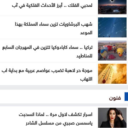
لمحبي الفلك .. أبرز الأحداث الفلكية في آب
خامنئي
لجنة "4+4" الليبية تتوصل لاتفاق بشأن تعيين رئيس
شهب البرشاويات تزين سماء المملكة بهذا
مفوضية الانتخابات
الموعد
تركيا .. سماء كابادوكيا تتزين في المهرجان السابع
للمناطيد
موجة حر لاهبة تضرب عواصم عربية مع بداية اب
اللهاب
فنون
اسرار تكشف لاول مرة .. لماذا انسحبت
ياسمسن صبري من مسلسل الشادر