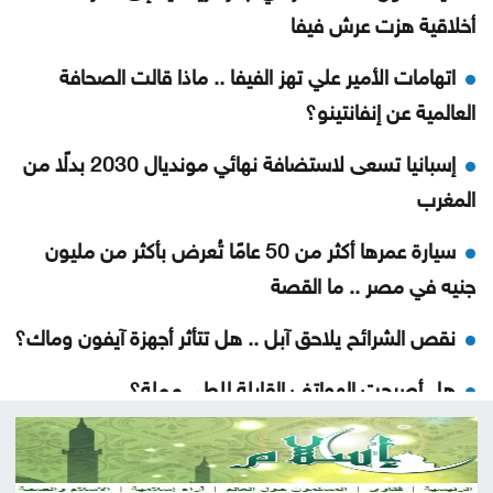
أخلاقية هزت عرش فيفا
اتهامات الأمير علي تهز الفيفا .. ماذا قالت الصحافة
العالمية عن إنفانتينو؟
إسبانيا تسعى لاستضافة نهائي مونديال 2030 بدلًا من
المغرب
سيارة عمرها أكثر من 50 عامًا تُعرض بأكثر من مليون
جنيه في مصر .. ما القصة
نقص الشرائح يلاحق آبل .. هل تتأثر أجهزة آيفون وماك؟
هل أصبحت الهواتف القابلة للطي مملة؟
5 إشارات قد يرسلها القلب قبل الجلطة .. لا تتجاهلها
العدو الخفي للمسافرين .. لماذا يرهقك اختلاف التوقيت