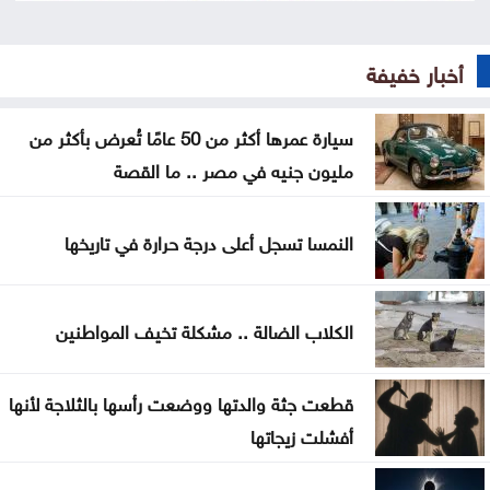
وداعا لعسر الهضم .. طرق منزلية بسيطة تمنح معدتك
أخبار خفيفة
الراحة
هل تأكل البطيخ مع الخبز؟ خبراء يوضحون ما قد يحدث
سيارة عمرها أكثر من 50 عامًا تُعرض بأكثر من
لجسمك
مليون جنيه في مصر .. ما القصة
عطالله: الوصاية الهاشمية صمام أمان للمقدسات في
النمسا تسجل أعلى درجة حرارة في تاريخها
القدس
أعيان: مواقف الملك تعكس التزامًا أردنيًا راسخًا بالدفاع
الكلاب الضالة .. مشكلة تخيف المواطنين
عن القدس ومقدساتها
إيران: مفاوضات مضيق هرمز مع عُمان في مراحلها
قطعت جثة والدتها ووضعت رأسها بالثلاجة لأنها
النهائية
أفشلت زيجاتها
الرئيس الإيراني: صعوبة التواصل مع المرشد مجتبى