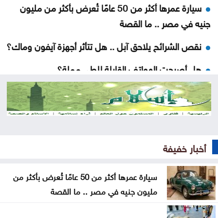
سيارة عمرها أكثر من 50 عامًا تُعرض بأكثر من مليون
جنيه في مصر .. ما القصة
نقص الشرائح يلاحق آبل .. هل تتأثر أجهزة آيفون وماك؟
هل أصبحت الهواتف القابلة للطي مملة؟
5 إشارات قد يرسلها القلب قبل الجلطة .. لا تتجاهلها
العدو الخفي للمسافرين .. لماذا يرهقك اختلاف التوقيت
وداعا لعسر الهضم .. طرق منزلية بسيطة تمنح معدتك
أخبار خفيفة
الراحة
هل تأكل البطيخ مع الخبز؟ خبراء يوضحون ما قد يحدث
سيارة عمرها أكثر من 50 عامًا تُعرض بأكثر من
لجسمك
مليون جنيه في مصر .. ما القصة
عطالله: الوصاية الهاشمية صمام أمان للمقدسات في