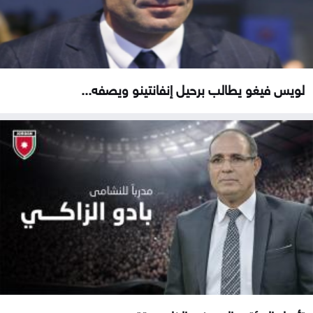
لويس فيغو يطالب برحيل إنفانتينو ويصفه...