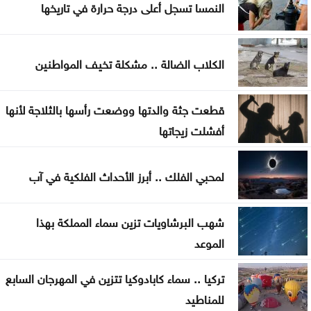
النمسا تسجل أعلى درجة حرارة في تاريخها
القدس
أعيان: مواقف الملك تعكس التزامًا أردنيًا راسخًا بالدفاع
الكلاب الضالة .. مشكلة تخيف المواطنين
عن القدس ومقدساتها
إيران: مفاوضات مضيق هرمز مع عُمان في مراحلها
قطعت جثة والدتها ووضعت رأسها بالثلاجة لأنها
النهائية
أفشلت زيجاتها
الرئيس الإيراني: صعوبة التواصل مع المرشد مجتبى
لمحبي الفلك .. أبرز الأحداث الفلكية في آب
خامنئي
لجنة "4+4" الليبية تتوصل لاتفاق بشأن تعيين رئيس
شهب البرشاويات تزين سماء المملكة بهذا
مفوضية الانتخابات
الموعد
تركيا .. سماء كابادوكيا تتزين في المهرجان السابع
للمناطيد