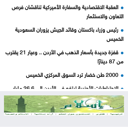
العقبة الاقتصادية والسفارة الأميركية تناقشان فرص
التعاون والاستثمار
رئيس وزراء باكستان وقائد الجيش يزوران السعودية
الخميس
قفزة جديدة بأسعار الذهب في الأردن .. وعيار 21 يقترب
من 87 دينارًا
2000 طن خضار ترد السوق المركزي الخميس
الاحتياطيات الأجنبية ترتفع في الأردن إلى 26.6 مليار
دولار لنهاية تموز
الاحتلال يواصل اقتحام مخيم قلنديا وسط هدم وتشديد
للإجراءات العسكرية