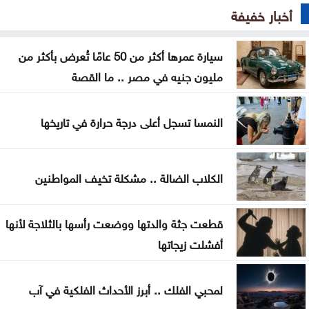
الجيش يعلن فتح باب التجنيد لحملة بكالوريوس الحقوق
أخبار خفيفة
والقانون
سيارة عمرها أكثر من 50 عامًا تُعرض بأكثر من
الذهب يسجل أعلى مستوى له منذ 7 أسابيع
مليون جنيه في مصر .. ما القصة
الأمم المتحدة: داعش ما يزال يهدد السلم والأمن
الدوليين
النمسا تسجل أعلى درجة حرارة في تاريخها
تحذيرات أمنية في كولومبيا من هجمات إرهابية أثناء
مراسم التنصيب
الكلاب الضالة .. مشكلة تخيف المواطنين
أجواء صيفية مستقرة حتى الأحد مع تراجع تأثير الكتلة
قطعت جثة والدتها ووضعت رأسها بالثلاجة لأنها
الحارة
أفشلت زيجاتها
سماع دوي انفجارين في مضيق هرمز أثناء عبور ناقلة
لمحبي الفلك .. أبرز الأحداث الفلكية في آب
مقتل جنديين إسرائيليين في جنوب لبنان