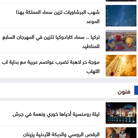
كيف حول الاتحاد الأردني جائزة رياضية إلى معركة
شهب البرشاويات تزين سماء المملكة بهذا
أخلاقية هزت عرش فيفا
الموعد
تركيا .. سماء كابادوكيا تتزين في المهرجان السابع
للمناطيد
موجة حر لاهبة تضرب عواصم عربية مع بداية اب
اللهاب
فنون
ليلة رومنسية أحياها خوري ونعمة في جرش
الرقص الروسي والدبكة الأردنية يزينان