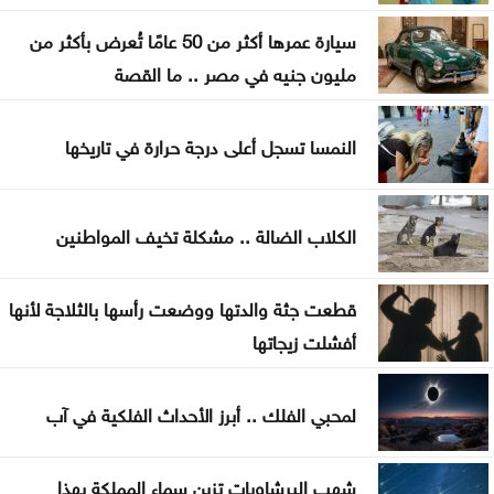
إرادة ملكية بتعيين رئيس الديوان الملكي ومدير مكتب
الملك في مجلس الأمن القومي
سيارة عمرها أكثر من 50 عامًا تُعرض بأكثر من
مليون جنيه في مصر .. ما القصة
إصابة طفلين فلسطينيين بنيران الجيش الإسرائيلي في
غزة
النمسا تسجل أعلى درجة حرارة في تاريخها
بلال احمد المحاسنه مبارك المسمى الجديد
الأشغال تبدأ السبت أعمال صيانة طريق معان – البادية
الكلاب الضالة .. مشكلة تخيف المواطنين
تخفيض عدد أعضاء مجلس التعليم العالي ومجالس
قطعت جثة والدتها ووضعت رأسها بالثلاجة لأنها
الأمناء
أفشلت زيجاتها
توافق مبدئي على آلية تعيين المدير التنفيذي للبلديات
لمحبي الفلك .. أبرز الأحداث الفلكية في آب
اليرموك تطلق اسم اليوبيل الذهبي على خريجي الفوج
47 من طلبتها
شهب البرشاويات تزين سماء المملكة بهذا