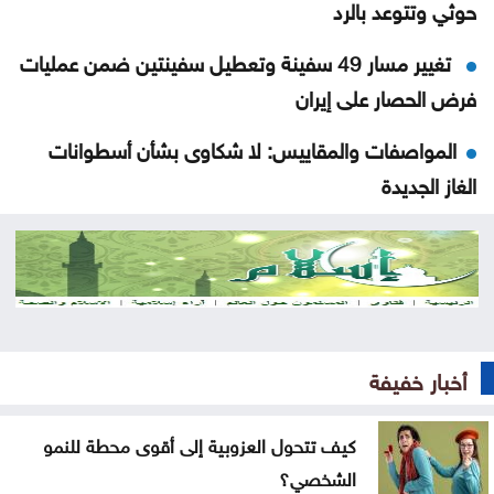
حوثي وتتوعد بالرد
تغيير مسار 49 سفينة وتعطيل سفينتين ضمن عمليات
فرض الحصار على إيران
المواصفات والمقاييس: لا شكاوى بشأن أسطوانات
الغاز الجديدة
المواصفات والمقاييس: لا خلل في محطات المحروقات
أو مادة البنزين
قتلى ومصابون بانفجار عبوة ناسفة داخل حافلة ركاب
في جرمانا بريف دمشق
أخبار خفيفة
العراق يستلم 500 مليون دولار من البنك المركزي
الأميركي
كيف تتحول العزوبية إلى أقوى محطة للنمو
الشخصي؟